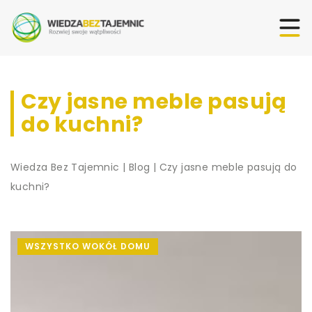
Czy jasne meble pasują
do kuchni?
Wiedza Bez Tajemnic
|
Blog
|
Czy jasne meble pasują do
kuchni?
WSZYSTKO WOKÓŁ DOMU