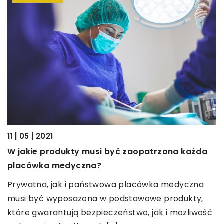
11 | 05 | 2021
19
W jakie produkty musi być zaopatrzona każda
C
placówka medyczna?
o
Prywatna, jak i państwowa placówka medyczna
C
musi być wyposażona w podstawowe produkty,
w
które gwarantują bezpieczeństwo, jak i możliwość
o