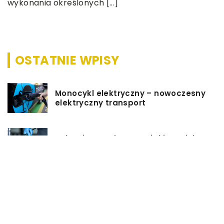
wykonania określonych […]
p
OSTATNIE WPISY
Monocykl elektryczny – nowoczesny
elektryczny transport
Rękawice medyczne – jakie są ich
typy?
Podgrzewacz do butelek – jaki
wybrać i jak z niego korzystać?