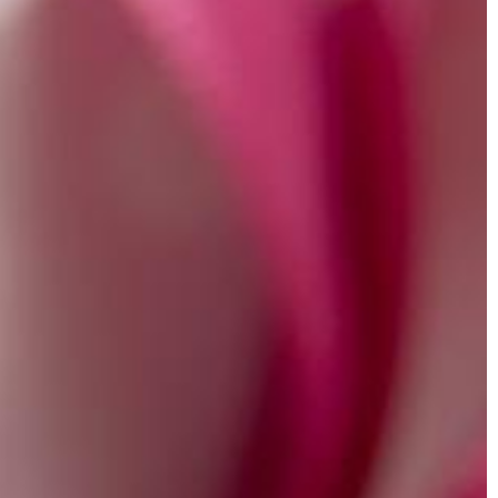
03 | 08 | 2022
PRZEMYSŁ I TECHNIKA
Czym różni się wentylacja
przemysłowa od domowej?
Wentylacja przemysłowa (HVAC) jes
istotnym elementem każdego proc
przemysłowego. Zapewnia niezbędn
ilość powietrza, aby utrzymać
pracowników i maszyny w chłodzie, [
e jednym
nętrza za pomocą
e być bardzo
stawić na ciekawy
malże całkowicie