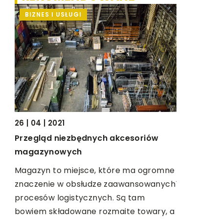
BIZNES I USŁUGI
DOM I O
t
esu
ą
06 | 11 | 20
…]
26 | 04 | 2021
Jak odmie
Przegląd niezbędnych akcesoriów
dodatkie
magazynowych
Zmiana ch
Magazyn to miejsce, które ma ogromne
jednego d
znaczenie w obsłudze zaawansowanych
prosta. W
procesów logistycznych. Są tam
kształt lu
bowiem składowane rozmaite towary, a
[…]