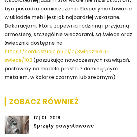
współczesnej jadalni, stół wcale nie musi ustawiony
być pośrodku pomieszczenia. Eksperymentowanie
w układzie mebli jest jak najbardziej wskazane.
Dekoracjami, które zapewnią rodzinną i przyjazną
atmosferę, szczególnie wieczorami, są świece oraz
świeczniki dostępne na
https://nordicstudio.pl/pl/c/Swieczniki-i-
swiece/102
(poszukując nowoczesnych rozwiązań,
postawmy na modele proste, z dominującym
metalem, w kolorze czarnym lub srebrnym).
ZOBACZ RÓWNIEŻ
17 | 01 | 2018
Sprzęty powystawowe