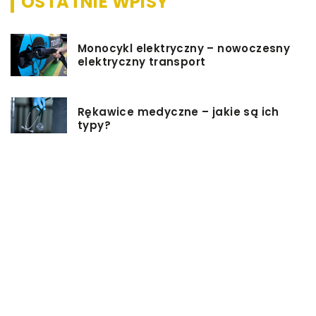
OSTATNIE WPISY
Monocykl elektryczny – nowoczesny
elektryczny transport
Rękawice medyczne – jakie są ich
typy?
Podgrzewacz do butelek – jaki
wybrać i jak z niego korzystać?
Jakie rzeczy są dobrym pomysłem
na prezent ślubny?
Dlaczego warto zainwestować w
oprogramowanie do projektowania