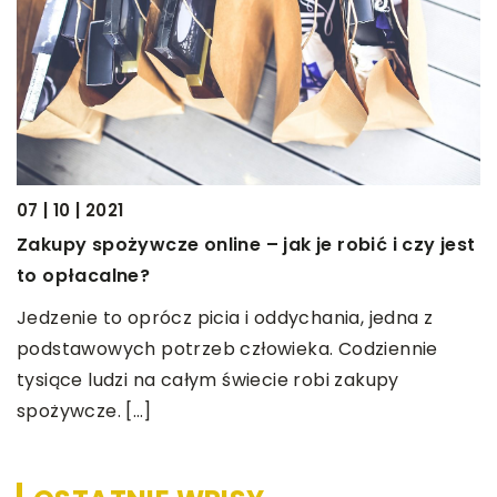
2
G
07 | 10 | 2021
k
o
Zakupy spożywcze online – jak je robić i czy jest
M
to opłacalne?
k
Jedzenie to oprócz picia i oddychania, jedna z
f
podstawowych potrzeb człowieka. Codziennie
ch
tysiące ludzi na całym świecie robi zakupy
spożywcze. […]