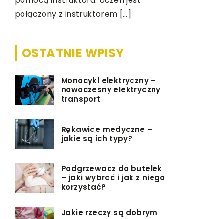
pomocą instruktora. Uczeń jest
zaopatrzyć 
połączony z instruktorem […]
specjalną 
OSTATNIE WPISY
Monocykl elektryczny –
nowoczesny elektryczny
transport
Rękawice medyczne –
jakie są ich typy?
Podgrzewacz do butelek
– jaki wybrać i jak z niego
korzystać?
Jakie rzeczy są dobrym