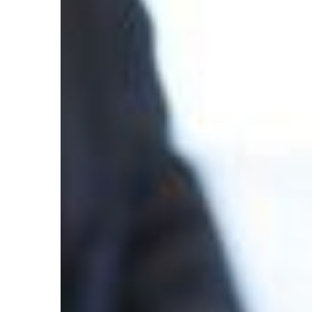
PRZEMYSŁ I TECHNIKA
10 | 10 | 2020
Podstawowe rodzaje
Jedną z najważniejszy
każdego człowieka jes
bezpieczeństwa. Z te