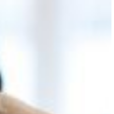
y sejf, czyli
samochody wyścigowe. Mogą być
zasilane energią […]