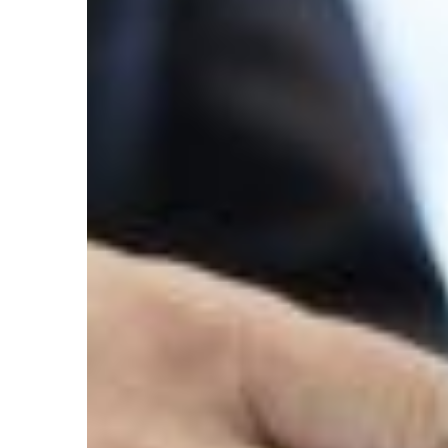
zaopatrzyć się w solidn
specjalną […]