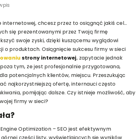
wpis
 internetowej, chcesz przez to osiągnąć jakiś cel…
ących się prezentowanymi przez Twoją firmę
kszyć swoje zyski, dzięki kuszącemu wyglądowi
i o produktach. Osiągnięcie sukcesu firmy w sieci
nowaniu
strony internetowej
, zapytacie jednak
 poza tym, że jest profesjonalnie przygotowana,
la potencjalnych klientów, miejscu. Przeszukując
ć najkorzystniejszą ofertę, internauci często
kiwania, pomijając dalsze. Czy istnieje możliwość, aby
ojej firmy w sieci?
ała?
h Engine Optimization – SEO jest efektywnym
órnej części listy, wyświetlających się wyników