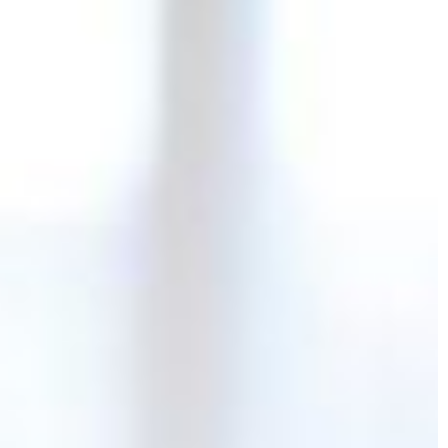
PRZEMYSŁ I TECHNIKA
14 | 11 | 2022
 sejfów
Silnik elektryczny – jakie są rodzaj
ch potrzeb
Silniki elektryczne znajdują się w
t poczucie
szerokiej gamie produktów, od mały
go względu warto
urządzeń domowych po wyczynowe