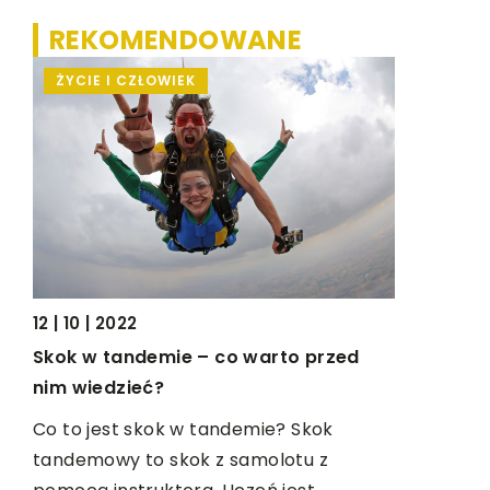
REKOMENDOWANE
ŻYCIE I CZŁOWIEK
PRZEMYS
12 | 10 | 2022
10 | 10 | 20
e?
Skok w tandemie – co warto przed
Podstawo
nim wiedzieć?
Jedną z n
ch
Co to jest skok w tandemie? Skok
każdego cz
tandemowy to skok z samolotu z
bezpiecze