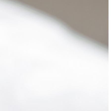
 nie tylko dla
przygotować tak, by dostarczać
i jego najbliższej
konsumentom produkty […]