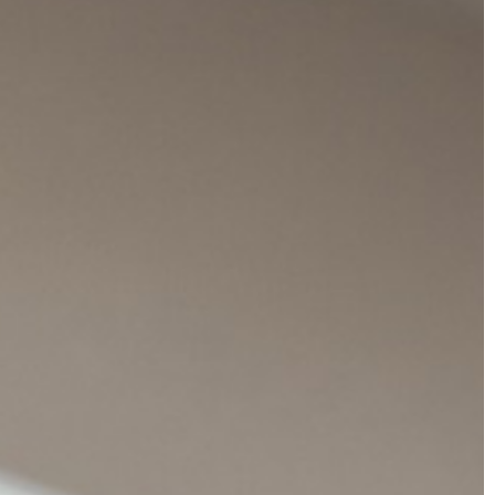
MEDYCYNA
20 | 06 | 2021
Produkcja własnych kosmetyków 
czne dzieci w
jakie opakowania będą najlepsze?
jak bardzo jest
Produkcja kosmetyków to dochodo
biznes. Do jego prowadzenia należy s
iezwykle trudny i
jednak odpowiednio i kompleksowo