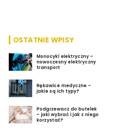
często str
młodego cz
rodziny. Na
OSTATNIE WPISY
Monocykl elektryczny –
nowoczesny elektryczny
transport
Rękawice medyczne –
jakie są ich typy?
Podgrzewacz do butelek
– jaki wybrać i jak z niego
korzystać?