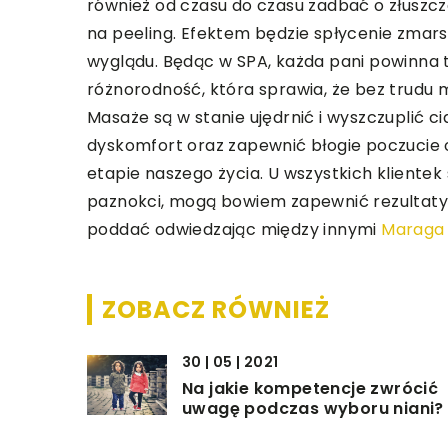
również od czasu do czasu zadbać o złuszc
na peeling. Efektem będzie spłycenie zmars
wyglądu. Będąc w SPA, każda pani powinna 
różnorodność, która sprawia, że bez trudu
Masaże są w stanie ujędrnić i wyszczuplić 
dyskomfort oraz zapewnić błogie poczucie o
etapie naszego życia. U wszystkich klientek
paznokci, mogą bowiem zapewnić rezultaty n
poddać odwiedzając między innymi
Maraga 
ZOBACZ RÓWNIEŻ
30 | 05 | 2021
Na jakie kompetencje zwrócić
uwagę podczas wyboru niani?