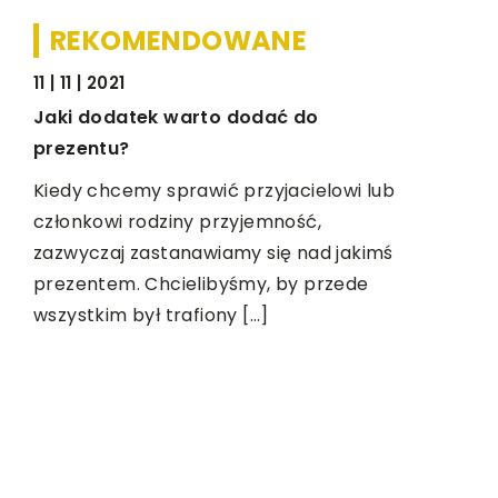
REKOMENDOWANE
11 | 11 | 2021
ŻYCIE I CZŁOWIEK
MEDYCY
Jaki dodatek warto dodać do
prezentu?
Kiedy chcemy sprawić przyjacielowi lub
członkowi rodziny przyjemność,
zazwyczaj zastanawiamy się nad jakimś
prezentem. Chcielibyśmy, by przede
wszystkim był trafiony […]
20 | 09 | 2
–
Wsparcie 
wieku doj
istotne?
wy
ię
Okres dojr