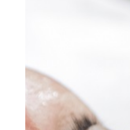
często stresujący czas
młodego człowieka, ale 
rodziny. Nastolatki […]