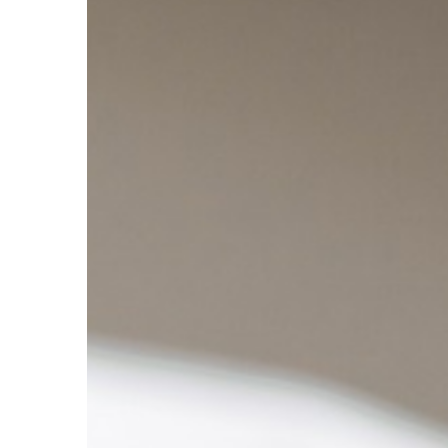
MEDYCYNA
20 | 09 | 2020
Wsparcie psychologi
wieku dojrzewania – 
istotne?
Okres dojrzewania to n