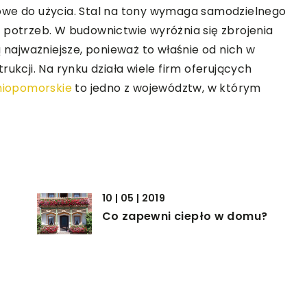
owe do użycia. Stal na tony wymaga samodzielnego
 potrzeb. W budownictwie wyróżnia się zbrojenia
ą najważniejsze, ponieważ to właśnie od nich w
ukcji. Na rynku działa wiele firm oferujących
niopomorskie
to jedno z województw, w którym
10 | 05 | 2019
Co zapewni ciepło w domu?
10 | 01 | 2021
Budowa domu – co jest
potrzebne do wykonania stropu?