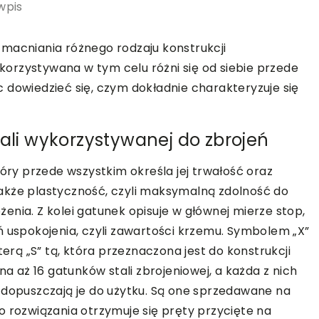
wpis
macniania różnego rodzaju konstrukcji
orzystywana w tym celu różni się od siebie przede
 dowiedzieć się, czym dokładnie charakteryzuje się
tali wykorzystywanej do zbrojeń
tóry przede wszystkim określa jej trwałość oraz
akże plastyczność, czyli maksymalną zdolność do
enia. Z kolei gatunek opisuje w głównej mierze stop,
ń uspokojenia, czyli zawartości krzemu. Symbolem „X”
terą „S” tą, która przeznaczona jest do konstrukcji
aż 16 gatunków stali zbrojeniowej, a każda z nich
 dopuszczają je do użytku. Są one sprzedawane na
o rozwiązania otrzymuje się pręty przycięte na