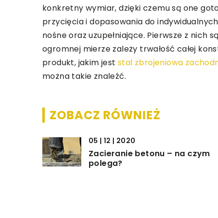
konkretny wymiar, dzięki czemu są one got
przycięcia i dopasowania do indywidualnych
nośne oraz uzupełniające. Pierwsze z nich s
ogromnej mierze zależy trwałość całej konstr
produkt, jakim jest
stal zbrojeniowa zachod
można takie znaleźć.
ZOBACZ RÓWNIEŻ
05 | 12 | 2020
Zacieranie betonu – na czym
polega?
10 | 12 | 2019
Jak położyć drewnianą
podłogę?