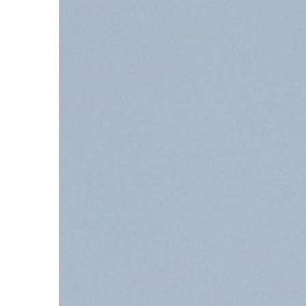
MEDYCYNA
16 | 08 | 2021
Jakie lekcji warto s
zaburzenie erekcji?
Zaburzenia seksualne
nas wszystkich. Niezale
wieku, statusu i stażu 
najczęstszych dysfunk