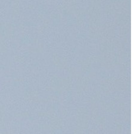
ŻYCIE I CZŁOWIEK
24 | 07 | 2021
tosować na
Kiedy należy zacząć rozwijać talen
muzyczny u dziecka i jak to zrobić
 dotyczyć mogą
Naukowcy już dawno udowodnili, że
żnie od płci,
rozwijanie talentu muzycznego w
związku. Jedną z
dzieciństwie w dużej mierze przekła
cji seksualnych
się na geniusz dziecka. Można więc [