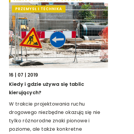
PRZEMYSŁ I TECHNIKA
MEDYCY
16 | 08 | 20
16 | 07 | 2019
Jakie lek
Kiedy i gdzie używa się tablic
t
zaburzeni
kierujących?
?
Zaburzeni
W trakcie projektowania ruchu
nas wszystk
drogowego niezbędne okazują się nie
wieku, sta
tylko różnorodne znaki pionowe i
da
najczęstsz
poziome, ale także konkretne
…]