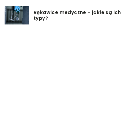
Rękawice medyczne – jakie są ich
typy?
Podgrzewacz do butelek – jaki
wybrać i jak z niego korzystać?
Jakie rzeczy są dobrym pomysłem
na prezent ślubny?
Dlaczego warto zainwestować w
oprogramowanie do projektowania
3D?
W jakich sytuacjach może się
przydać mała torebka?