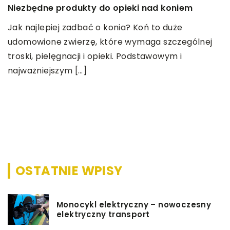
w
Niezbędne produkty do opieki nad koniem
s
Jak najlepiej zadbać o konia? Koń to duże
t
udomowione zwierzę, które wymaga szczególnej
troski, pielęgnacji i opieki. Podstawowym i
najważniejszym […]
OSTATNIE WPISY
Monocykl elektryczny – nowoczesny
elektryczny transport