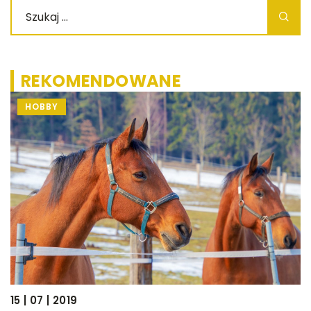
REKOMENDOWANE
HOBBY
20
W
n
15 | 07 | 2019
P