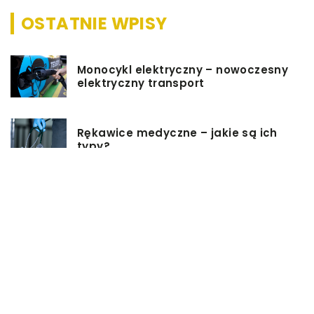
OSTATNIE WPISY
Monocykl elektryczny – nowoczesny
elektryczny transport
Rękawice medyczne – jakie są ich
typy?
Podgrzewacz do butelek – jaki
wybrać i jak z niego korzystać?
Jakie rzeczy są dobrym pomysłem
na prezent ślubny?