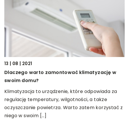
11
13 | 08 | 2021
I
Dlaczego warto zamontować klimatyzację w
z
swoim domu?
O
Klimatyzacja to urządzenie, które odpowiada za
p
regulację temperatury, wilgotności, a także
p
oczyszczanie powietrza. Warto zatem korzystać z
p
niego w swoim […]