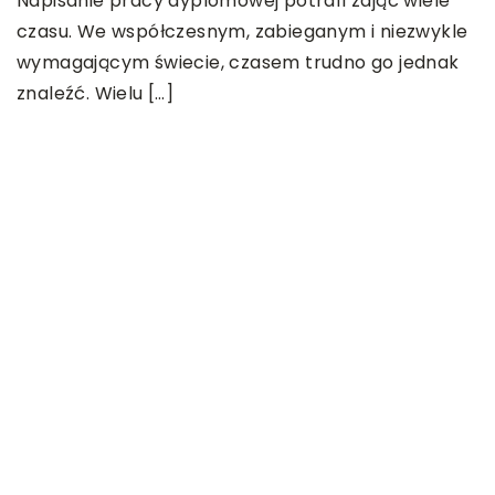
Napisanie pracy dyplomowej potrafi zająć wiele
czasu. We współczesnym, zabieganym i niezwykle
wymagającym świecie, czasem trudno go jednak
znaleźć. Wielu […]
20
N
N
n
n
p
 w