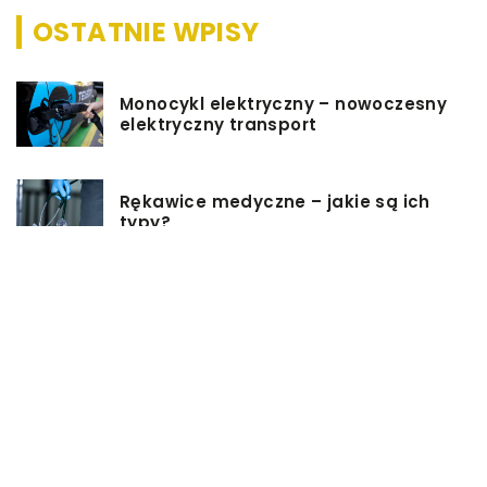
OSTATNIE WPISY
Monocykl elektryczny – nowoczesny
elektryczny transport
Rękawice medyczne – jakie są ich
typy?
Podgrzewacz do butelek – jaki
wybrać i jak z niego korzystać?
Jakie rzeczy są dobrym pomysłem
na prezent ślubny?
Dlaczego warto zainwestować w