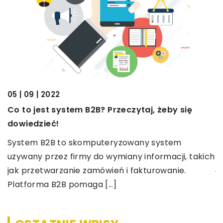
04
C
05 | 09 | 2022
z
Co to jest system B2B? Przeczytaj, żeby się
dowiedzieć!
W
y
p
System B2B to skomputeryzowany system
p
używany przez firmy do wymiany informacji, takich
j
jak przetwarzanie zamówień i fakturowanie.
Platforma B2B pomaga […]