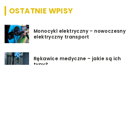
OSTATNIE WPISY
Monocykl elektryczny – nowoczesny
elektryczny transport
Rękawice medyczne – jakie są ich
typy?
Podgrzewacz do butelek – jaki
wybrać i jak z niego korzystać?
Jakie rzeczy są dobrym pomysłem
na prezent ślubny?