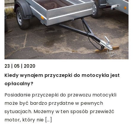
p
N
z
w
c
23 | 05 | 2020
Kiedy wynajem przyczepki do motocykla jest
opłacalny?
we
Posiadanie przyczepki do przewozu motocykli
ta
może być bardzo przydatne w pewnych
sytuacjach. Możemy w ten sposób przewieźć
motor, który nie […]