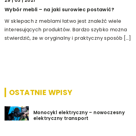
29 | 03 | 2021
Wybór mebli – na jaki surowiec postawić?
W sklepach z meblami łatwo jest znaleźć wiele
31
interesujących produktów. Bardzo szybko można
J
stwierdzić, że w oryginalny i praktyczny sposób […]
n
W
p
o
OSTATNIE WPISY
Monocykl elektryczny – nowoczesny
elektryczny transport