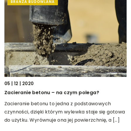
BRANŻA BUDOWLANA
05 | 12 | 2020
14
Zacieranie betonu – na czym polega?
N
w
Zacieranie betonu to jedna z podstawowych
czynności, dzięki którym wylewka staje się gotowa
P
do użytku. Wyrównuje ona jej powierzchnię, a […]
w
ś