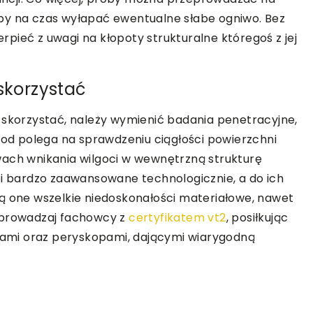
by na czas wyłapać ewentualne słabe ogniwo. Bez
pieć z uwagi na kłopoty strukturalne któregoś z jej
skorzystać
 skorzystać, należy wymienić badania penetracyjne,
etod polega na sprawdzeniu ciągłości powierzchni
wach wnikania wilgoci w wewnętrzną strukturę
ei bardzo zaawansowane technologicznie, a do ich
ą one wszelkie niedoskonałości materiałowe, nawet
eprowadzaj fachowcy z
certyfikatem vt2
, posiłkując
ami oraz peryskopami, dającymi wiarygodną