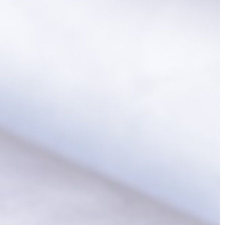
ch rzeczy. […]
dość subtelna, […]