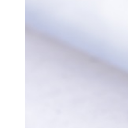
mnóstwo niepotrzebny