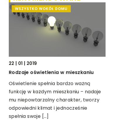
WSZYSTKO WOKÓŁ DOMU
ŻYCIE I 
22 | 01 | 2019
17 | 08 | 2
Rodzaje oświetlenia w mieszkaniu
Co spakow
ia
Oświetlenie spełnia bardzo ważną
dzieckiem
funkcję w każdym mieszkaniu – nadaje
Wyjeżdżaj
mu niepowtarzalny charakter, tworzy
i
życiu nas
odpowiedni klimat i jednocześnie
ty
że potrze
spełnia swoje […]
wszystkie
st