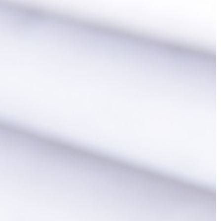
PRZEMYSŁ I TECHNIKA
07 | 04 | 2021
wsze wakacje z
Podstawowe typy na które rozróżn
się wkręty
sze wakacje w
Wkręty stanowią obok śrub i gwoźdz
, mamy wrażenie,
najczęściej wykorzystywane elemen
lutnie
złączne. Tak naprawdę różnica
aj pakujemy
pomiędzy tymi dwoma pierwszymi je