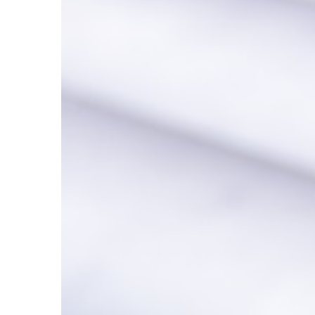
ŻYCIE I CZŁOWIEK
17 | 08 | 2020
Co spakować na pier
dzieckiem?
Wyjeżdżając na pierw
życiu naszego dziecka
że potrzebujemy abso
wszystkiego i zazwycz