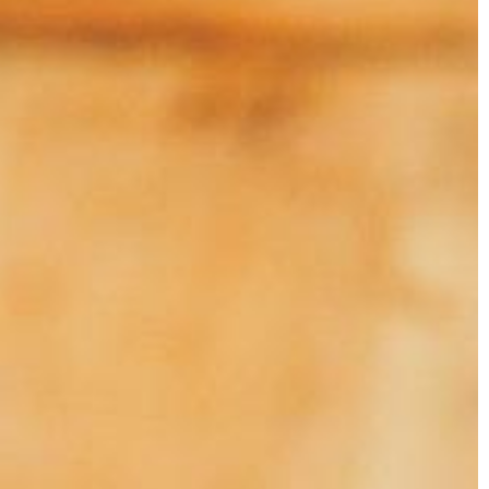
gwarancja, że z […]
 nad wyborem
tóre idealnie