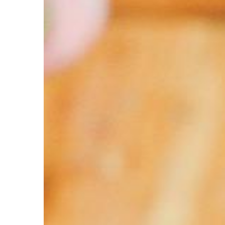
warto zastanowić się
modeli zabytkowych, k
będą pasowały […]