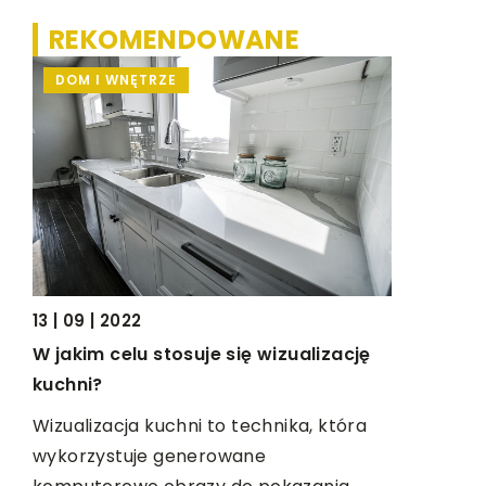
REKOMENDOWANE
DOM I WNĘTRZE
WSZYST
13 | 09 | 2022
i
16 | 06 | 20
W jakim celu stosuje się wizualizację
Zabytkowe
kuchni?
ć o
pasować 
Wizualizacja kuchni to technika, która
Zamiast p
wykorzystuje generowane
finansowe