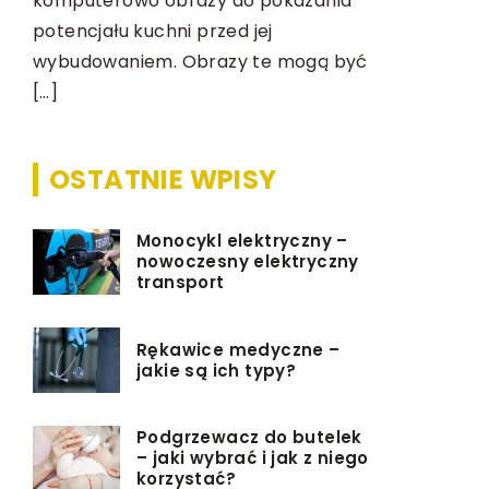
komputerowo obrazy do pokazania
warto zas
potencjału kuchni przed jej
modeli zab
wybudowaniem. Obrazy te mogą być
będą paso
[…]
OSTATNIE WPISY
Monocykl elektryczny –
nowoczesny elektryczny
transport
Rękawice medyczne –
jakie są ich typy?
Podgrzewacz do butelek
– jaki wybrać i jak z niego
korzystać?