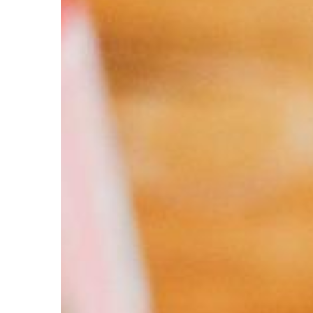
WSZYSTKO WOKÓŁ DO
16 | 06 | 2019
Zabytkowe meble, cz
pasować do naszych
Zamiast przeznaczać 
finansowe na zakup n