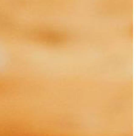
MU
BRANŻA BUDOWLANA
18 | 04 | 2019
Jak zapewnić dobrą izolację okien 
drzwi?
y będą one
Przed nadejściem zimy warto zadba
 wnętrz?
właściwą izolację okien oraz drzwi w
znaczne środki
domu, ponieważ jest to jedyna
owych mebli,