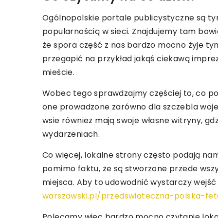
Ogólnopolskie portale publicystyczne są tym
popularnością w sieci. Znajdujemy tam bowie
że spora część z nas bardzo mocno żyje t
przegapić na przykład jakąś ciekawą imprez
mieście.
Wobec tego sprawdzajmy częściej to, co poj
one prowadzone zarówno dla szczebla woje
wsie również mają swoje własne witryny, gd
wydarzeniach.
Co więcej, lokalne strony często podają na
pomimo faktu, że są stworzone przede wszy
miejsca. Aby to udowodnić wystarczy wejść 
warszawski.pl/przedswiateczna-polska-fet
Polecamy więc bardzo mocno czytanie loka