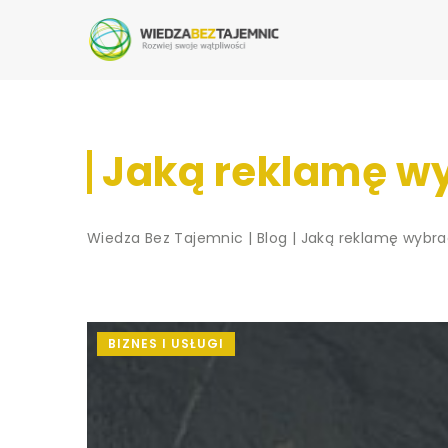
Jaką reklamę w
Wiedza Bez Tajemnic
|
Blog
|
Jaką reklamę wybr
BIZNES I USŁUGI