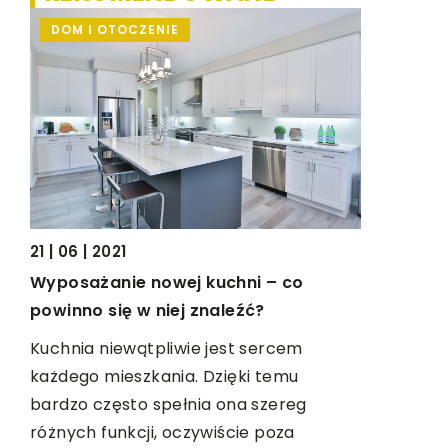
DOM I OTOCZENIE
WSZYST
15 | 11 | 201
21 | 06 | 2021
się
Jak prakt
Wyposażanie nowej kuchni – co
przestrzeń
powinno się w niej znaleźć?
Łazienka t
Kuchnia niewątpliwie jest sercem
dy
pomieszcz
każdego mieszkania. Dzięki temu
obyć się b
bardzo często spełnia ona szereg
garderoby
różnych funkcji, oczywiście poza