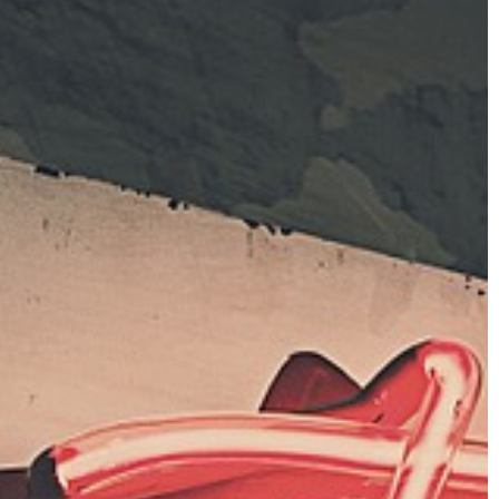
MU
PRZEMYSŁ I TECHNIKA
13 | 07 | 2019
Sytuacje, w których warto zgłosić 
ranżować
do serwisu opon
Serwis opon. Brzmi znajomo? Dla
bniejsze
większości kierowców na pewno. Kie
ym domu. Można
warto go odwiedzić? Zawsze, gdy nie
salonu czy
mamy pewności, że nasze […]
onowanie bez