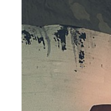
WSZYSTKO WOKÓŁ DO
15 | 11 | 2019
Jak praktycznie zaa
przestrzeń łazienki?
Łazienka to najpotrze
pomieszczenie w cał
obyć się bez sypialni, 
garderoby, ale funkcj