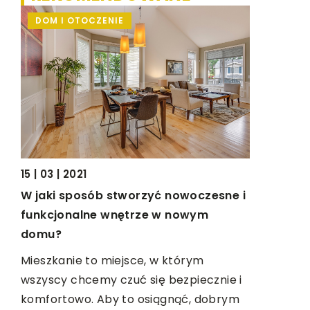
DOM I OTOCZENIE
PRZEMYS
19 | 11 | 201
15 | 03 | 2021
 aby
Co trzeba
W jaki sposób stworzyć nowoczesne i
przegląd
funkcjonalne wnętrze w nowym
Elementy 
domu?
Regularne
Mieszkanie to miejsce, w którym
poprawić 
wszyscy chcemy czuć się bezpiecznie i
oraz wyel
komfortowo. Aby to osiągnąć, dobrym
pojazdy ni