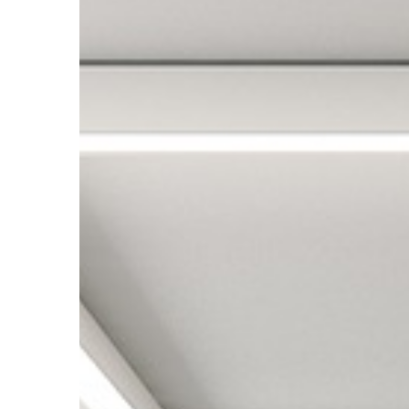
PRZEMYSŁ I TECHNIKA
19 | 11 | 2018
Co trzeba sprawdzić
przeglądu
Elementy widoczne g
Regularne przeglądy
poprawić bezpieczeń
oraz wyeliminować z 
pojazdy niesprawne te