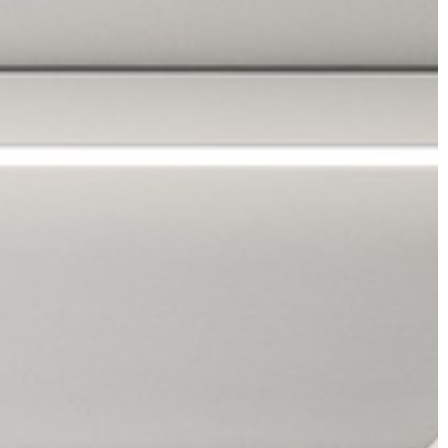
MEDYCYNA
09 | 07 | 2021
Rehabilitacja powypadkowa – co
warto wiedzieć?
Po wypadku zwykle potrzeba czasu,
 podczas
znów wrócić do pełni sprawności i
odzyskać siły po urazach. Niezbędna
ołym okiem
jest często rehabilitacja, […]
 samochodu mają
stwo na drogach
ruchu kołowego
chnicznie, […]