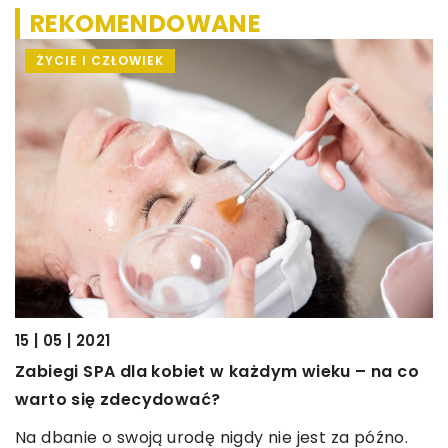
REKOMENDOWANE
ŻYCIE I CZŁOWIEK
26
C
15 | 05 | 2021
O
Zabiegi SPA dla kobiet w każdym wieku – na co
r
warto się zdecydować?
m
Na dbanie o swoją urodę nigdy nie jest za późno.