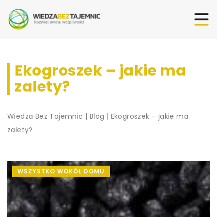
Ekogroszek – jakie ma
zalety?
Wiedza Bez Tajemnic
|
Blog
|
Ekogroszek – jakie ma
zalety?
WSZYSTKO WOKÓŁ DOMU