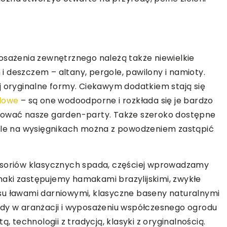
ażenia zewnętrznego należą także niewielkie
 deszczem – altany, pergole, pawilony i namioty.
j oryginalne formy. Ciekawym dodatkiem stają się
lowe
– są one wodoodporne i rozkłada się je bardzo
atować nasze garden-party. Także szeroko dostępne
sole na wysięgnikach można z powodzeniem zastąpić
esoriów klasycznych spada, częściej wprowadzamy
aki zastępujemy hamakami brazylijskimi, zwykłe
su ławami darniowymi, klasyczne baseny naturalnymi
ndy w aranżacji i wyposażeniu współczesnego ogrodu
, technologii z tradycją, klasyki z oryginalnością.