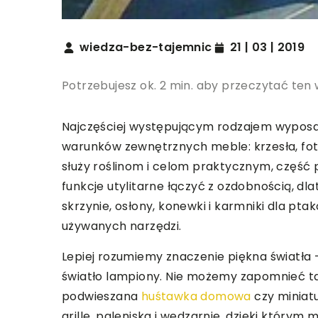
wiedza-bez-tajemnic
21 | 03 | 2019
Potrzebujesz ok. 2 min. aby przeczytać ten 
Najczęściej występującym rodzajem wypos
warunków zewnętrznych meble: krzesła, fotel
służy roślinom i celom praktycznym, część 
funkcje utylitarne łączyć z ozdobnością, d
skrzynie, osłony, konewki i karmniki dla p
używanych narzędzi.
Lepiej rozumiemy znaczenie piękna światła 
światło lampiony. Nie możemy zapomnieć tak
podwieszana
huśtawka domowa
czy miniat
grille, paleniska i wędzarnie, dzięki którym