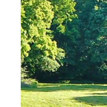
PRZEMYSŁ I TECHNIKA
21 | 04 | 2022
Jakie parametry powinna spe
dobrej jakości przyczepa?
Każdy zakład, który świadczy s
usługi poza siedzibą firmy, musi
rozwiązać problem transportu
towarów. Dotyczy to przede w