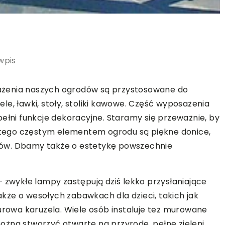
wpis
ażenia naszych ogrodów są przystosowane do
e, ławki, stoły, stoliki kawowe. Część wyposażenia
pełni funkcje dekoracyjne. Staramy się przeważnie, by
latego częstym elementem ogrodu są piękne donice,
taków. Dbamy także o estetykę powszechnie
– zwykłe lampy zastępują dziś lekko przysłaniające
że o wesołych zabawkach dla dzieci, takich jak
urowa karuzela. Wiele osób instaluje też murowane
 można stworzyć otwarte na przyrodę, pełne zieleni