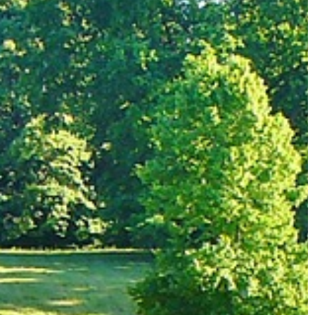
12 | 12 | 2021
05 | 
ŻYCIE I CZŁOWIEK
ŻY
Na co zwracać uwagę, kupując wino?
Jaki
okaz
Zakup wina może być o wiele
trudniejszy, niż się nam wydaje. Mnogość
Alko
gatunków sprawia, że nawet smakosze
wiekó
tego trunku miewają […]
maso
na im
łniać
woje
szystkim