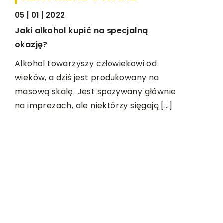
01 | 2022
CIE I CZŁOWIEK
PRZEMYSŁ I TECHN
 alkohol kupić na specjalną
ję?
hol towarzyszy człowiekowi od
w, a dziś jest produkowany na
wą skalę. Jest spożywany głównie
prezach, ale niektórzy sięgają […]
21 | 04 | 2022
Jakie parametry p
dobrej jakości pr
Każdy zakład, któr
usługi poza siedzibą
rozwiązać problem
towarów. Dotyczy 