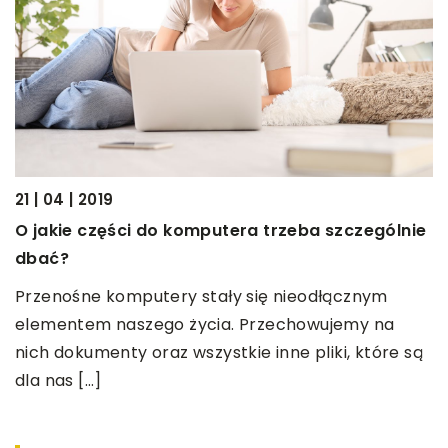
O
w
p
[
21 | 04 | 2019
a
O jakie części do komputera trzeba szczególnie
dbać?
my
Przenośne komputery stały się nieodłącznym
elementem naszego życia. Przechowujemy na
nich dokumenty oraz wszystkie inne pliki, które są
dla nas […]