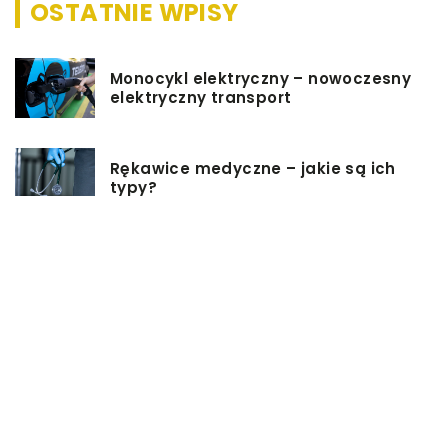
OSTATNIE WPISY
Monocykl elektryczny – nowoczesny
elektryczny transport
Rękawice medyczne – jakie są ich
typy?
Podgrzewacz do butelek – jaki
wybrać i jak z niego korzystać?
Jakie rzeczy są dobrym pomysłem
na prezent ślubny?
Dlaczego warto zainwestować w
oprogramowanie do projektowania