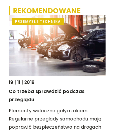
REKOMENDOWANE
12 | 03 | 20
PRZEMYSŁ I TECHNIKA
MEDYCY
Badanie w
wiedzieć
Oczy to je
na
organów w
ach
regularnie
czuwać nad
19 | 11 | 2018
…]
[…]
Co trzeba sprawdzić podczas
przeglądu
Elementy widoczne gołym okiem
Regularne przeglądy samochodu mają
poprawić bezpieczeństwo na drogach