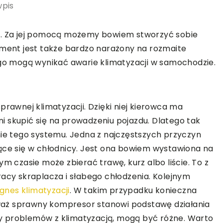
wpis
et. Za jej pomocą możemy bowiem stworzyć sobie
10 | 04 | 2022
BEZ KATEGORII
ement jest także bardzo narażony na rozmaite
zystko co musisz
Bezpieczne składowanie oraz
ego mogą wynikać awarie klimatyzacji w samochodzie.
transportowanie zapakowanych
towarów – co warto wiedzieć?
żniejszych
le. Powinniśmy
Praca w centrach dystrybucyjnych, 
wnej klimatyzacji. Dzięki niej kierowca ma
kulistę, by
halach produkcyjnych oraz w sklep
 skupić się na prowadzeniu pojazdu. Dlatego tak
oku. Zaleca się,
wiąże się z koniecznością dbania o
nie tego systemu. Jedna z najczęstszych przyczyn
towar. Wszelkie zaniechania mogą [
ące się w chłodnicy. Jest ona bowiem wystawiona na
ym czasie może zbierać trawę, kurz albo liście. To z
racy skraplacza i słabego chłodzenia. Kolejnym
nes klimatyzacji
. W takim przypadku konieczna
aż sprawny kompresor stanowi podstawę działania
y problemów z klimatyzacją, mogą być różne. Warto