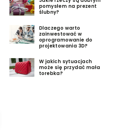
Jakie rzeczy są dobrym
pomysłem na prezent
ślubny?
Dlaczego warto
zainwestować w
oprogramowanie do
projektowania 3D?
W jakich sytuacjach
może się przydać mała
torebka?