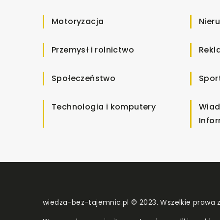
Motoryzacja
Nier
Przemysł i rolnictwo
Rekl
Społeczeństwo
Spor
Technologia i komputery
Wiad
Info
wiedza-bez-tajemnic.pl © 2023. Wszelkie prawa 