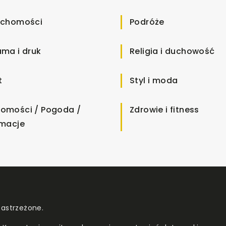
uchomości
Podróże
ama i druk
Religia i duchowość
t
Styl i moda
omości / Pogoda /
Zdrowie i fitness
rmacje
zastrzeżone.