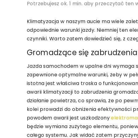
Potrzebujesz ok. 1 min. aby przeczytać ten 
Klimatyzacja w naszym aucie ma wiele zal
12 | 03 | 2022
MEDYCYNA
odpowiednie warunki jazdy. Niemniej ten el
Badanie wzroku – ws
czynniki. Warto zatem dowiedzieć się, z cz
wiedzieć
Gromadzące się zabrudzenia
Oczy to jeden z najwa
organów w naszym cie
Jazda samochodem w upalne dni wymaga spra
regularnie odwiedzać o
zapewnione optymalne warunki, żeby w pełni
czuwać nad stanem wzr
istotna jest właściwa troska o funkcjonowa
[…]
awarii klimatyzacji to zabrudzenia gromadz
działanie powietrza, co sprawia, że po pewn
kolei prowadzi do obniżenia efektywności p
powodem awarii jest uszkodzony
elektromag
będzie wymiana zużytego elementu, poniew
całego systemu. Jak widać zatem przyczyn