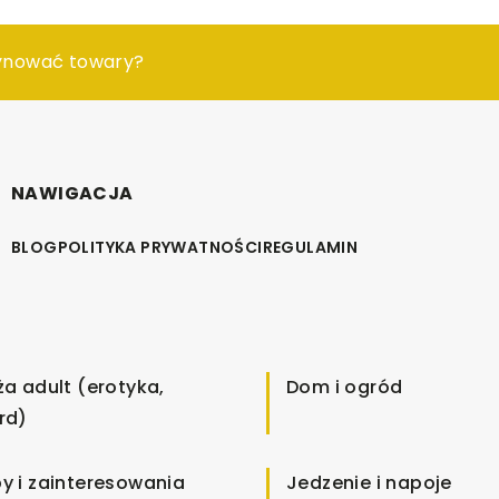
r pomieszczenia?
ynować towary?
anżować przestrzeń pokoju naszego dziecka?
NAWIGACJA
BLOG
POLITYKA PRYWATNOŚCI
REGULAMIN
ża adult (erotyka,
Dom i ogród
rd)
y i zainteresowania
Jedzenie i napoje