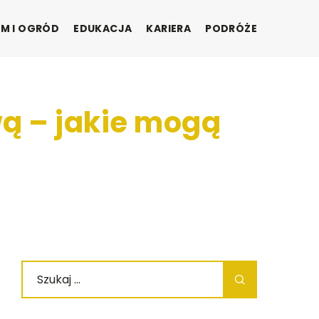
M I OGRÓD
EDUKACJA
KARIERA
PODRÓŻE
ą – jakie mogą