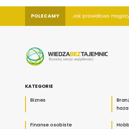
POLECAMY
Co wpływa na charakte
Jak prawidłowo magaz
Jak przemyślanie zaar
KATEGORIE
Biznes
Bran
haza
Finanse osobiste
Hobb