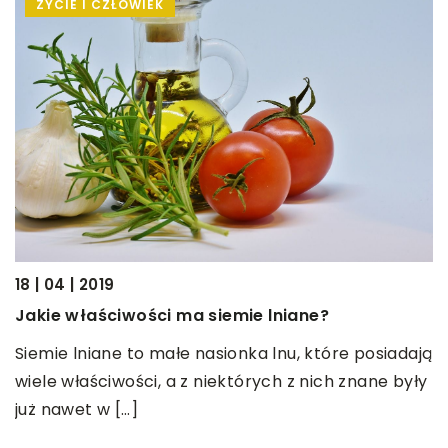
ŻYCIE I CZŁOWIEK
18 | 04 | 2019
22
Jakie właściwości ma siemie lniane?
D
Siemie lniane to małe nasionka lnu, które posiadają
O
wiele właściwości, a z niektórych z nich znane były
z
już nawet w […]
J
p