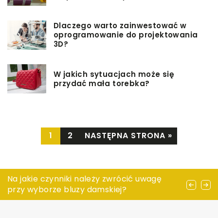
Dlaczego warto zainwestować w
oprogramowanie do projektowania
3D?
W jakich sytuacjach może się
przydać mała torebka?
1
2
NASTĘPNA STRONA »
Przenośnik łańcuchowy – do czego służy?
Na jakie czynniki należy zwrócić uwagę
Rodzaje maszyn wytrzymałościowych
przy wyborze bluzy damskiej?