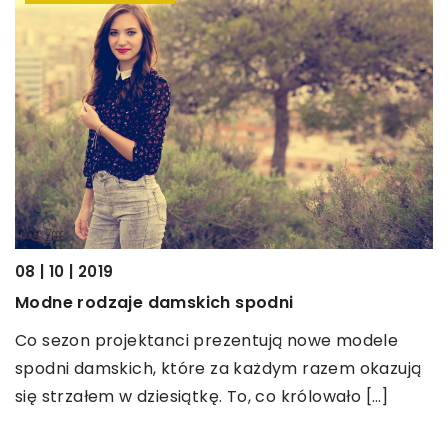
09
08 | 10 | 2019
D
Modne rodzaje damskich spodni
w
Co sezon projektanci prezentują nowe modele
P
spodni damskich, które za każdym razem okazują
b
się strzałem w dziesiątkę. To, co królowało […]
t