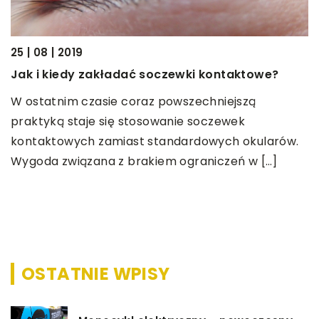
25 | 08 | 2019
Jak i kiedy zakładać soczewki kontaktowe?
W ostatnim czasie coraz powszechniejszą
29
praktyką staje się stosowanie soczewek
F
kontaktowych zamiast standardowych okularów.
F
Wygoda związana z brakiem ograniczeń w […]
e
z
z
OSTATNIE WPISY