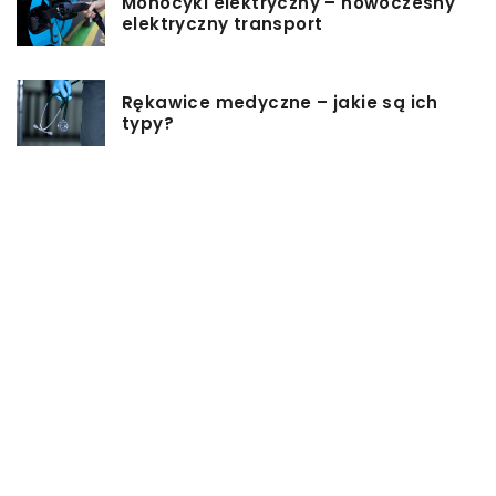
Monocykl elektryczny – nowoczesny
elektryczny transport
Rękawice medyczne – jakie są ich
typy?
Podgrzewacz do butelek – jaki
wybrać i jak z niego korzystać?
Jakie rzeczy są dobrym pomysłem
na prezent ślubny?
Dlaczego warto zainwestować w
oprogramowanie do projektowania
3D?