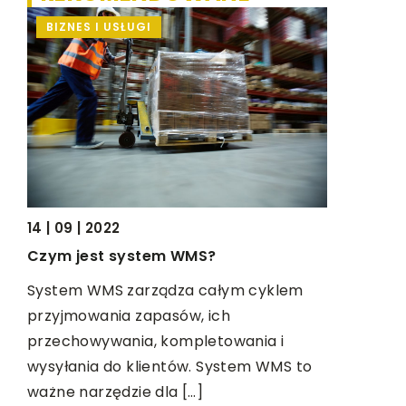
BIZNES I USŁUGI
BIZNES I
14 | 09 | 2022
16 | 10 | 20
Czym jest system WMS?
Czego pot
swojej pr
System WMS zarządza całym cyklem
przyjmowania zapasów, ich
Nie potrze
ia
przechowywania, kompletowania i
rozpocząć
wysyłania do klientów. System WMS to
Wystarczy 
ważne narzędzie dla […]
wiedzy. Ot