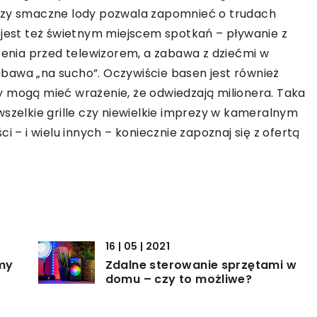
 czy smaczne lody pozwala zapomnieć o trudach
 jest też świetnym miejscem spotkań – pływanie z
dzenia przed telewizorem, a zabawa z dziećmi w
 zabawa „na sucho”. Oczywiście basen jest również
y mogą mieć wrażenie, że odwiedzają milionera. Taka
wszelkie grille czy niewielkie imprezy w kameralnym
i – i wielu innych – koniecznie zapoznaj się z ofertą
16 | 05 | 2021
rmy
Zdalne sterowanie sprzętami w
domu – czy to możliwe?
07 | 12 | 2021