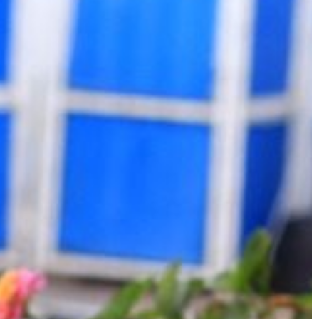
ŻYCIE I CZŁOWIEK
08 | 06 | 2020
dobry krawiec w
Damskie kurtki idealne na wiosnę
W modzie damskiej nieustannie
 narzędzi, aby
pojawiają się nowe produkty, które
krawiec.
stanowią inspirację do komponowan
sprzęt i odrobina
ciekawych stylizacji. Każda kobieta
zbędnych
obserwująca modowe trendy […]