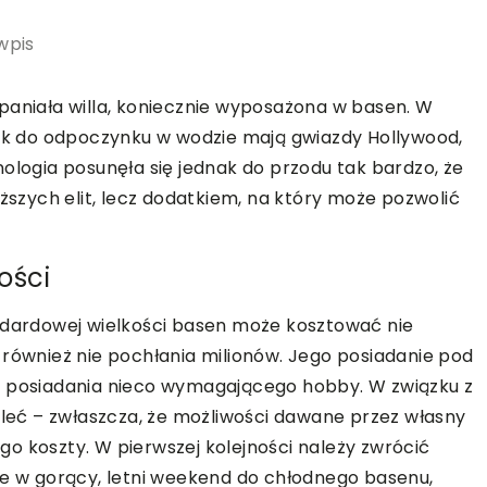
wpis
paniała willa, koniecznie wyposażona w basen. W
k do odpoczynku w wodzie mają gwiazdy Hollywood,
ologia posunęła się jednak do przodu tak bardzo, że
yższych elit, lecz dodatkiem, na który może pozwolić
ości
andardowej wielkości basen może kosztować nie
 również nie pochłania milionów. Jego posiadanie pod
posiadania nieco wymagającego hobby. W związku z
eć – zwłaszcza, że możliwości dawane przez własny
o koszty. W pierwszej kolejności należy zwrócić
ie w gorący, letni weekend do chłodnego basenu,