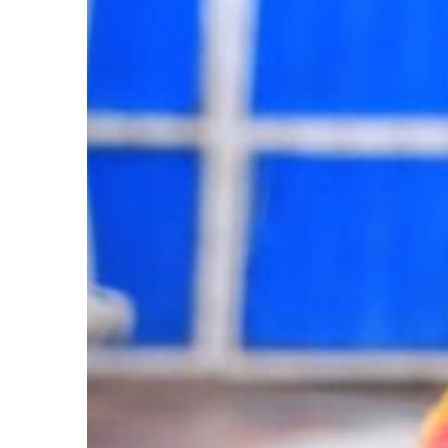
BIZNES I USŁUGI
16 | 10 | 2022
Czego potrzebujesz 
swojej pracowni?
Nie potrzebujesz wielu
rozpocząć pracę jako 
Wystarczy odpowiedni 
wiedzy. Oto kilka nie