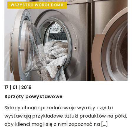
WSZYSTKO WOKÓŁ DOMU
17 | 01 | 2018
14
Sprzęty powystawowe
J
Sklepy chcąc sprzedać swoje wyroby często
N
wystawiają przykładowe sztuki produktów na półki,
d
aby klienci mogli się z nimi zapoznać na […]
i
b