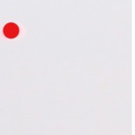
potocznie odparownikami. Są to
czeniowy, ale też
urządzenia przeznaczone do
 podłoże przed
podgrzewania umieszczonych
wewnątrz substancji, […]