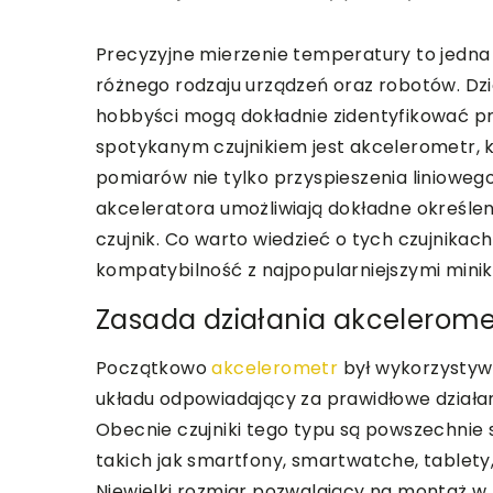
Precyzyjne mierzenie temperatury to jedn
różnego rodzaju urządzeń oraz robotów. Dzi
hobbyści mogą dokładnie zidentyfikować pr
spotykanym czujnikiem jest akcelerometr, 
pomiarów nie tylko przyspieszenia linioweg
akceleratora umożliwiają dokładne określen
czujnik. Co warto wiedzieć o tych czujnika
kompatybilność z najpopularniejszymi min
Zasada działania akcelerome
Początkowo
akcelerometr
był wykorzystyw
układu odpowiadający za prawidłowe działan
Obecnie czujniki tego typu są powszechnie 
takich jak smartfony, smartwatche, tablety,
Niewielki rozmiar pozwalający na montaż w 