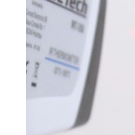
doskonały efekt wykoń
dobrze zabezpieczają
wpływem […]