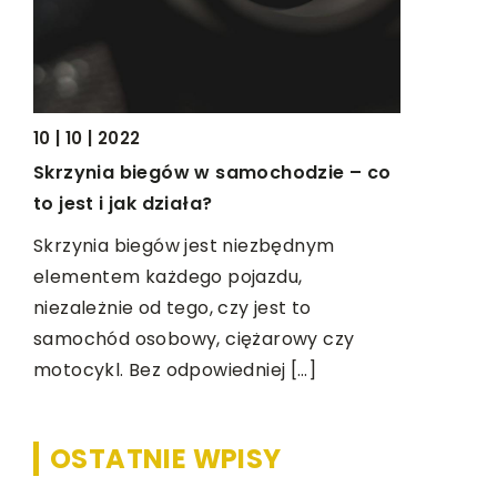
doskonały 
dobrze za
wpływem 
10 | 10 | 2022
Skrzynia biegów w samochodzie – co
to jest i jak działa?
Skrzynia biegów jest niezbędnym
elementem każdego pojazdu,
niezależnie od tego, czy jest to
samochód osobowy, ciężarowy czy
motocykl. Bez odpowiedniej […]
OSTATNIE WPISY