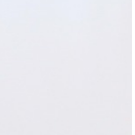
ŻYCIE I CZŁOWIEK
07 | 05 | 2020
Waporyzator a papieros tradycyjn
eznaczenie do
różnice
Coraz więcej miłośników palenia się
brazić sobie
po waporyzatory, nazywane też
ewniają nie tylko