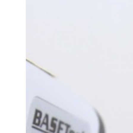
DOM I OTOCZENIE
21 | 08 | 2021
Typy płytek i ich prz
rodzajów wnętrz
Bez płytek trudno wyo
aranżację wnętrz. Zap