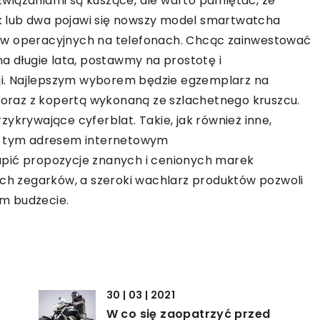
wiązaniami są kuszące, ale warto pamiętać, że
rok lub dwa pojawi się nowszy model smartwatcha
ów operacyjnych na telefonach. Chcąc zainwestować
a długie lata, postawmy na prostotę i
i. Najlepszym wyborem będzie egzemplarz na
raz z kopertą wykonaną ze szlachetnego kruszcu.
ykrywające cyferblat. Takie, jak również inne,
od tym adresem internetowym
pić propozycje znanych i cenionych marek
ych zegarków, a szeroki wachlarz produktów pozwoli
m budżecie.
30 | 03 | 2021
W co się zaopatrzyć przed