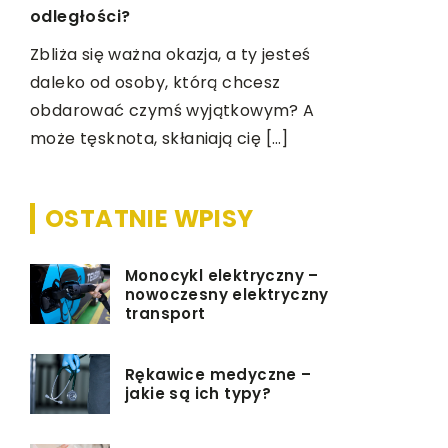
sennego. W
ty
odległości?
powtarzają
Zbliża się ważna okazja, a ty jesteś
daleko od osoby, którą chcesz
obdarować czymś wyjątkowym? A
może tęsknota, skłaniają cię […]
OSTATNIE WPISY
Monocykl elektryczny –
nowoczesny elektryczny
transport
Rękawice medyczne –
jakie są ich typy?