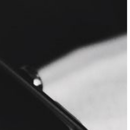
cji są to
lub bardziej pilnej interwencji dentys
dy, […]
chirurga. Mnóstwo osób obawia […]