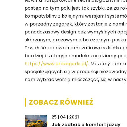
Nowinki naszpikowane technologicznymi roz
postęp na tym polu jest tak szybki, że za 
kompatybilny z kolejnymi wersjami system
w porządny zegarek, który zostanie z nami n
ponadczasowy design bez wymyślnych opcj
skórzanym, brązowym albo czarnym pasku o
Trwałość zapewni nam szafirowe szkiełko prz
bardziej biżuteryjne modele znajdziemy p
https://www.otozegarki.pl/
. Możemy tam ku
specjalizujących się w produkcji niezawodn
nam wybrać wersję mieszczącą się w naszy
ZOBACZ RÓWNIEŻ
25 | 04 | 2021
Jak zadbać o komfort jazdy