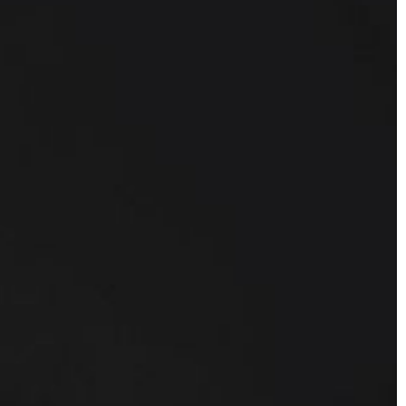
BEZ KATEGORII
26 | 12 | 2020
bezdechem
Kiedy konieczna jest wizyta u chir
stomatologicznego?
liczba osób,
Niekiedy zdarza się sytuacja, że jakiś
du bezdechu
problem z uzębieniem wymaga mnie