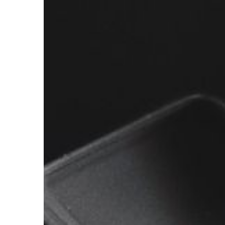
sennego. Według defini
powtarzające się epizo