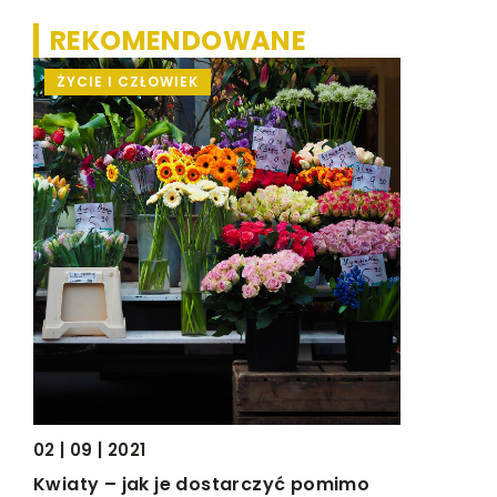
REKOMENDOWANE
ŻYCIE I CZŁOWIEK
MEDYCY
23 | 01 | 20
Jak sobie
urga
sennym?
Z roku na 
02 | 09 | 2021
które cie
j
Kwiaty – jak je dostarczyć pomimo