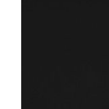
MEDYCYNA
23 | 01 | 2020
Jak sobie radzić z 
sennym?
Z roku na rok wzrasta 
które cierpią z powo