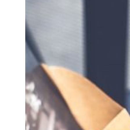
DOM I OTOCZENIE
23 | 05 | 2020
Jak dobrać odpowied
rozkładane oraz rega
industrialnego
Klienci stali się zdecy