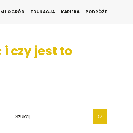
M I OGRÓD
EDUKACJA
KARIERA
PODRÓŻE
i czy jest to