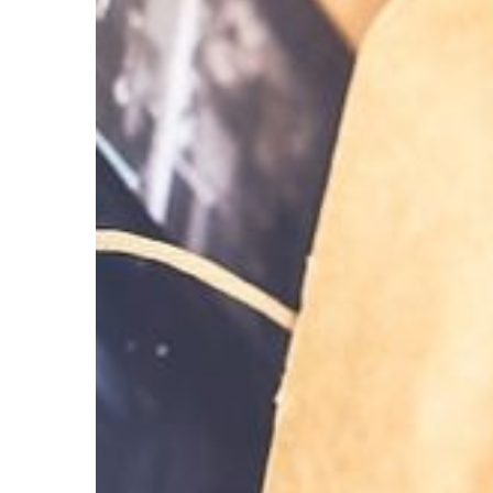
wymagający, dlatego 
starają się sprostać i
W wielu sklepach takż