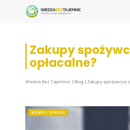
Zakupy spożywcze 
opłacalne?
Wiedza Bez Tajemnic
|
Blog
|
Zakupy spożywcze onl
BIZNES I USŁUGI