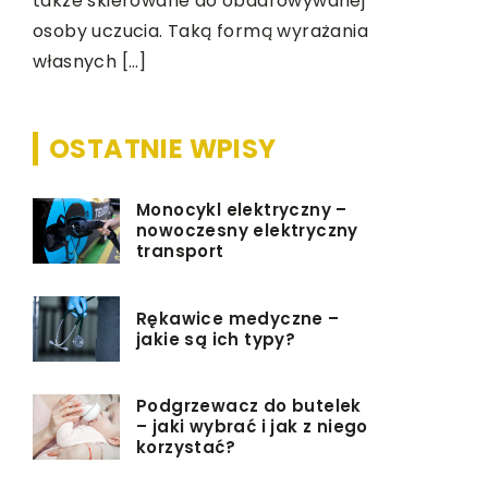
także skierowane do obdarowywanej
wymagając
osoby uczucia. Taką formą wyrażania
starają si
na
własnych […]
W wielu sk
OSTATNIE WPISY
Monocykl elektryczny –
nowoczesny elektryczny
transport
Rękawice medyczne –
jakie są ich typy?
Podgrzewacz do butelek
– jaki wybrać i jak z niego
korzystać?