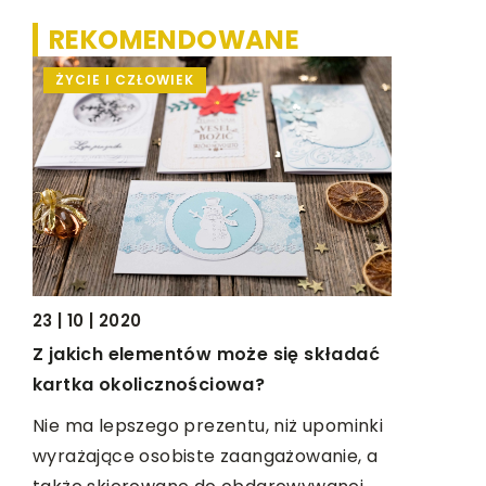
REKOMENDOWANE
ŻYCIE I CZŁOWIEK
DOM I O
23 | 10 | 2020
23 | 05 | 2
Z jakich elementów może się składać
Jak dobra
kartka okolicznościowa?
rozkładan
industria
Nie ma lepszego prezentu, niż upominki
est
wyrażające osobiste zaangażowanie, a
Klienci st
i