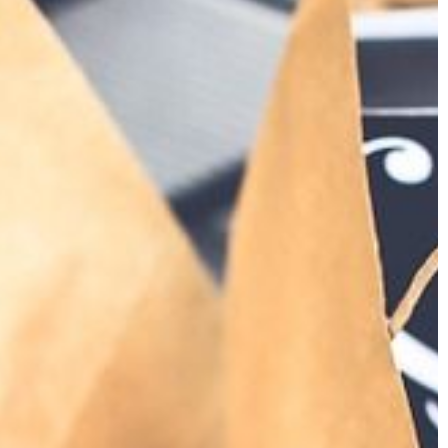
też producenci
oraz jej produktów. Często jednak
ch oczekiwaniom.
właściciele firm polegający jedynie 
e w salonach […]
własnym […]