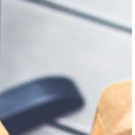
BIZNES I USŁUGI
10 | 02 | 2021
nie stoły
Na czym powinna się opierać
ły do stylu
skuteczna kampania reklamowa?
Celem każdej kampanii reklamowej j
dowanie bardziej
zwiększenie świadomości danej mark