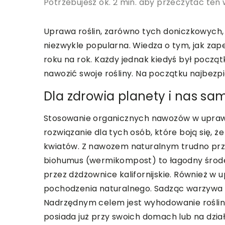
Potrzebujesz ok. 2 min. aby przeczytać ten 
Uprawa roślin, zarówno tych doniczkowych, j
niezwykle popularna. Wiedza o tym, jak zape
roku na rok. Każdy jednak kiedyś był początk
nawozić swoje rośliny. Na początku najbezp
Dla zdrowia planety i nas s
Stosowanie organicznych nawozów w uprawi
rozwiązanie dla tych osób, które boją się, ż
kwiatów. Z nawozem naturalnym trudno prz
biohumus (wermikompost) to łagodny środe
przez dżdżownice kalifornijskie.
Również w up
pochodzenia naturalnego. Sadząc warzywa i 
Nadrzędnym celem jest wyhodowanie roślin,
posiada już przy swoich domach lub na dzia