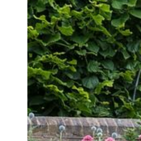
06 | 08 | 2022
HOBBY
Holandia – Ciekawost
mogłeś nie wiedzieć!
Holandia to mały kraj,
atrakcje. Istnieje ogr
rzeczy do zrobienia w
reszta kraju ma […]