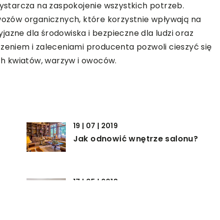
starcza na zaspokojenie wszystkich potrzeb.
zów organicznych, które korzystnie wpływają na
zyjazne dla środowiska i bezpieczne dla ludzi oraz
czeniem i zaleceniami producenta pozwoli cieszyć się
h kwiatów, warzyw i owoców.
19 | 07 | 2019
Jak odnowić wnętrze salonu?
17 | 05 | 2018
ę
Oświetlenie domowe – co
wybrać?