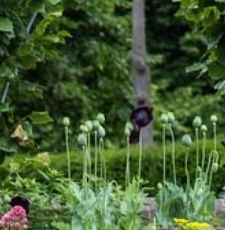
ŻYCIE I CZŁOWIEK
ki, o których
 ale ma duże
omny zakres
 Amsterdamie, a
22 | 01 | 2021
Efekty treningu EMS
W polskim społeczeństwie w ostatni
latach można zaobserwować znacz
zainteresowanie różnymi