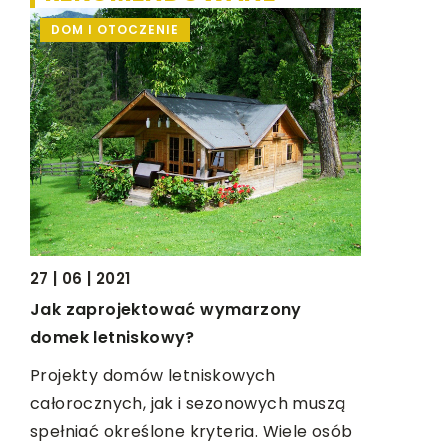
06 | 08 | 2
DOM I OTOCZENIE
HOBBY
Holandia 
mogłeś ni
Holandia t
atrakcje. 
rzeczy do 
reszta kra
27 | 06 | 2021
Jak zaprojektować wymarzony
domek letniskowy?
Projekty domów letniskowych
ch
całorocznych, jak i sezonowych muszą
ne
spełniać określone kryteria. Wiele osób