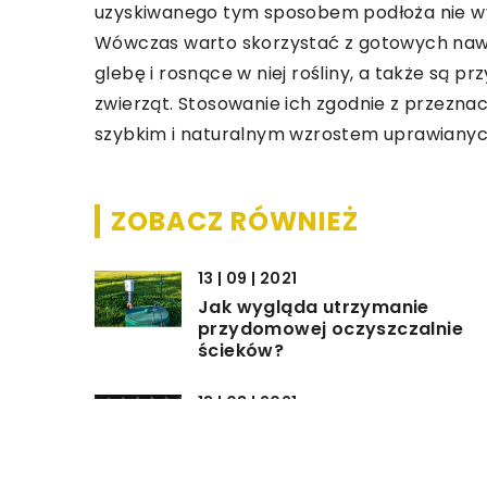
uzyskiwanego tym sposobem podłoża nie wy
Wówczas warto skorzystać z gotowych nawo
glebę i rosnące w niej rośliny, a także są pr
zwierząt. Stosowanie ich zgodnie z przezna
szybkim i naturalnym wzrostem uprawianyc
ZOBACZ RÓWNIEŻ
13 | 09 | 2021
Jak wygląda utrzymanie
przydomowej oczyszczalnie
ścieków?
13 | 08 | 2021
Gdzie warto zamontować foli
antywłamaniową?