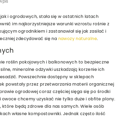
wpis
ak i ogrodowych, stała się w ostatnich latach
wnić im najkorzystniejsze warunki wzrostu rośnie z
ującym ogrodnikiem i zastanawiał się jak zasilać i
ieczniej zdecydować się na
nawozy naturalne
.
amych
e roślin pokojowych i balkonowych to bezpieczne
e silne, mineralne odżywki uszkadzają korzenie ich
esadzić. Powszechnie dostępny w sklepach
k powstały przez przetwarzania materii organicznej
rawie ogrodowej coraz częściej sięga się po środki
owoce chcemy uzyskać nie tylko duże i obfite plony.
 które będą zdrowe dla nas samych. Wiele osób
łkach własne kompostowniki. Jednak często ilość