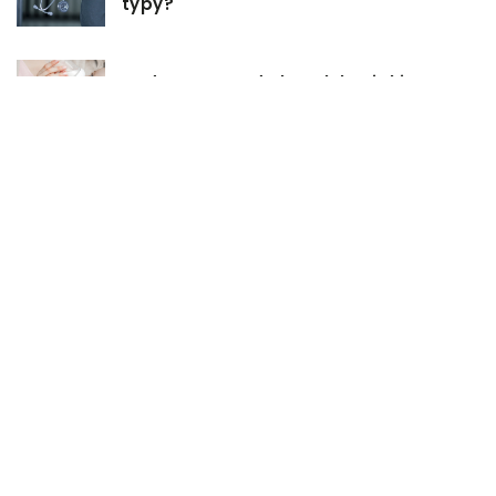
typy?
Podgrzewacz do butelek – jaki
wybrać i jak z niego korzystać?
Jakie rzeczy są dobrym pomysłem
na prezent ślubny?
Dlaczego warto zainwestować w
oprogramowanie do projektowania
3D?
W jakich sytuacjach może się
przydać mała torebka?