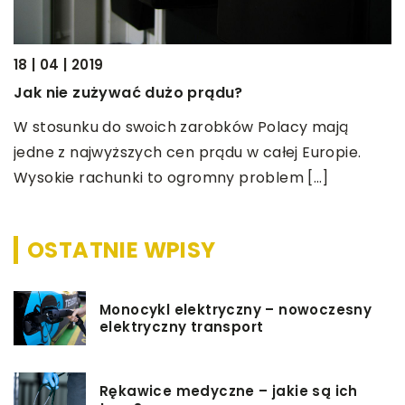
21
T
18 | 04 | 2019
Jak nie zużywać dużo prądu?
P
p
W stosunku do swoich zarobków Polacy mają
p
jedne z najwyższych cen prądu w całej Europie.
p
Wysokie rachunki to ogromny problem […]
OSTATNIE WPISY
Monocykl elektryczny – nowoczesny
elektryczny transport
Rękawice medyczne – jakie są ich