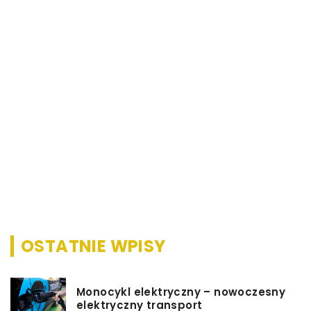
25
R
W
ne
g
d
OSTATNIE WPISY
Monocykl elektryczny – nowoczesny
elektryczny transport