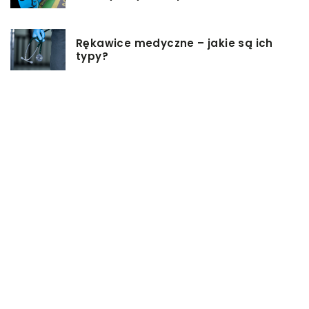
Rękawice medyczne – jakie są ich
typy?
Podgrzewacz do butelek – jaki
wybrać i jak z niego korzystać?
Jakie rzeczy są dobrym pomysłem
na prezent ślubny?
Dlaczego warto zainwestować w
oprogramowanie do projektowania
3D?
W jakich sytuacjach może się
przydać mała torebka?