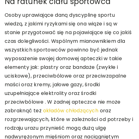
Na ratunek ciału sportowca
Osoby uprawiające daną dyscyplinę sportu
wiedzą, z jakimi ryzykami się ona wiąże i są w
stanie przygotować się na pojawiające się co jakiś
czas dolegliwości. Wspólnym mianownikiem dla
wszystkich sportowców powinno być jednak
wyposażenie swojej domowej apteczki w takie
elementy jak: plastry oraz bandaże (zwykłe i
uciskowe), przeciwbólowe oraz przeciwzapalne
maści oraz kremy, jałowe gazy, środki
uzupełniające elektrolity oraz środki
przeciwbólowe . W żadnej apteczce nie może
zabraknąć też
okładów chłodzących
oraz
rozgrzewających, które w zależności od potrzeby i
rodzaju urazu przynieść mogą dużą ulgę
nadwyrężonym mięśniom oraz naciągniętym