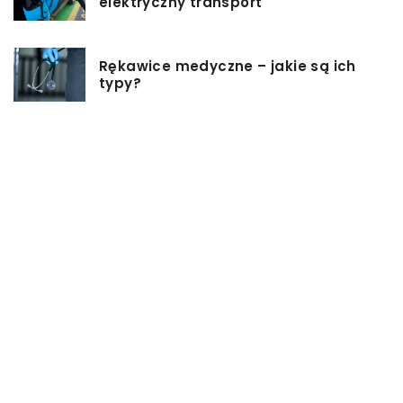
elektryczny transport
Rękawice medyczne – jakie są ich
typy?
Podgrzewacz do butelek – jaki
wybrać i jak z niego korzystać?
Jakie rzeczy są dobrym pomysłem
na prezent ślubny?
Dlaczego warto zainwestować w
oprogramowanie do projektowania
3D?
W jakich sytuacjach może się