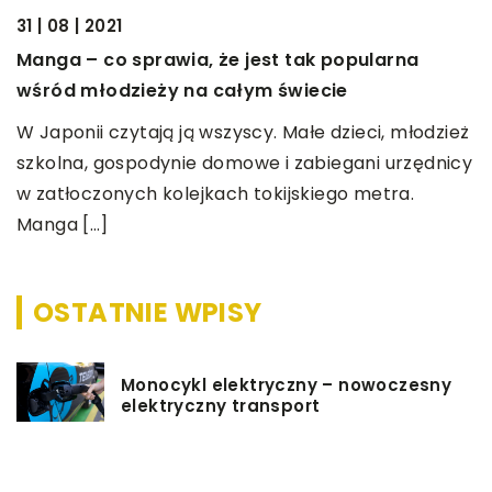
31 | 08 | 2021
19
Manga – co sprawia, że jest tak popularna
J
wśród młodzieży na całym świecie
I
W Japonii czytają ją wszyscy. Małe dzieci, młodzież
n
szkolna, gospodynie domowe i zabiegani urzędnicy
C
w zatłoczonych kolejkach tokijskiego metra.
r
Manga […]
OSTATNIE WPISY
Monocykl elektryczny – nowoczesny
elektryczny transport
Rękawice medyczne – jakie są ich