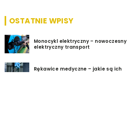
OSTATNIE WPISY
Monocykl elektryczny – nowoczesny
elektryczny transport
Rękawice medyczne – jakie są ich
typy?
Podgrzewacz do butelek – jaki
wybrać i jak z niego korzystać?
Jakie rzeczy są dobrym pomysłem
na prezent ślubny?