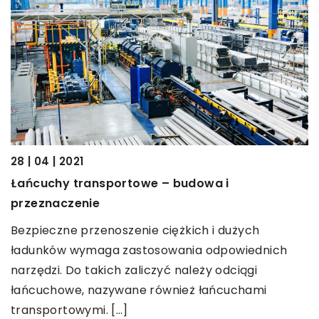
27
E
P
b
o
28 | 04 | 2021
z
Łańcuchy transportowe – budowa i
przeznaczenie
Bezpieczne przenoszenie ciężkich i dużych
ładunków wymaga zastosowania odpowiednich
narzędzi. Do takich zaliczyć należy odciągi
łańcuchowe, nazywane również łańcuchami
transportowymi. […]