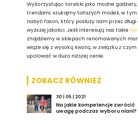
Wykorzystując torebki jako modne gadżety,
trendami, szukajmy tańszych modeli, w tym
nabyć fason, który posłuży nam przez długi cz
wyższej jakości. Jeśli interesują nas takie
tor
znajdziemy w sklepach renomowanych mare
wiąże się z wysoką kwotą, w związku z cz
upolować w dużo niższej cenie.
ZOBACZ RÓWNIEŻ
30 | 05 | 2021
Na jakie kompetencje zwrócić
uwagę podczas wyboru niani?
27 | 01 | 2023
Modne kolory dodatków w