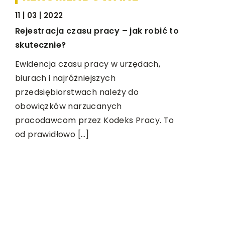
11 | 03 | 2022
BIZNES I USŁUGI
PRZEMYS
Rejestracja czasu pracy – jak robić to
skutecznie?
Ewidencja czasu pracy w urzędach,
biurach i najróżniejszych
przedsiębiorstwach należy do
16 | 06 | 2
obowiązków narzucanych
Zastosowa
pracodawcom przez Kodeks Pracy. To
od prawidłowo […]
Nitonakrę
złączne s
budownictw
ci
wszystkim 
sobą konst
e
ie