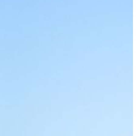
PRZEMYSŁ I TECHNIKA
je nitonakrętek
11 | 02 | 2021
arne elementy
Czy każdy pojazd należy
owszechnie w
ubezpieczyć?
śle. Służą przede
O ubezpieczeniu od odpowiedzialnoś
 zespalania ze
cywilnej kierowców samochodów
słyszał chyba każdy. Polisa potoczni
nazywana OC ma jednak zastosowan