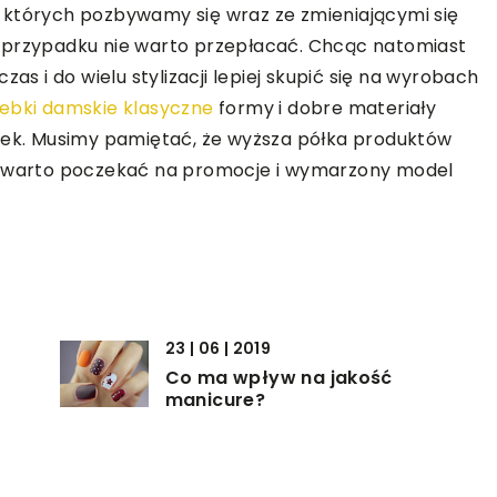
 których pozbywamy się wraz ze zmieniającymi się
 przypadku nie warto przepłacać. Chcąc natomiast
as i do wielu stylizacji lepiej skupić się na wyrobach
ebki damskie klasyczne
formy i dobre materiały
k. Musimy pamiętać, że wyższa półka produktów
ym warto poczekać na promocje i wymarzony model
23 | 06 | 2019
Co ma wpływ na jakość
manicure?
07 | 12 | 2019
Jak dbać o dojrzałe ciało i