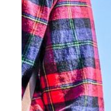
PRZEMYSŁ I TECHNIKA
16 | 06 | 2020
Zastosowanie i rodza
Nitonakrętki to popul
złączne stosowane p
budownictwie i przemy
wszystkim do trwałego
sobą konstrukcji […]