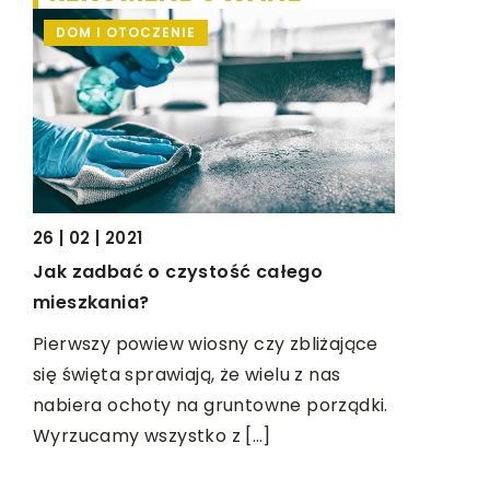
22 | 08 | 2
DOM I OTOCZENIE
ŻYCIE I 
Czym kier
czapki dla
ie
Istnieją r
dzieci. Na
e,
czapka z d
kapelusz k
26 | 02 | 2021
przeciwsł
Jak zadbać o czystość całego
mieszkania?
Pierwszy powiew wiosny czy zbliżające
się święta sprawiają, że wielu z nas
nabiera ochoty na gruntowne porządki.
Wyrzucamy wszystko z […]