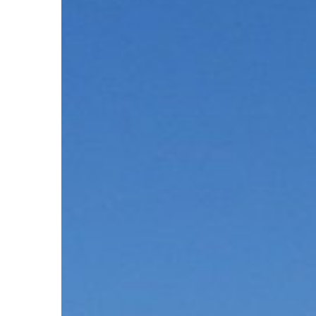
22 | 08 | 2022
ŻYCIE I CZŁOWIEK
Czym kierować się p
czapki dla dzieci?
Istnieją różne rodzaje
dzieci. Najczęściej spo
czapka z daszkiem, ale
kapelusz kowbojski, k
przeciwsłoneczny […]