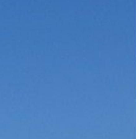
10 | 11 | 2021
WSZYSTKO WOKÓŁ DOMU
rzy wyborze
Jaki gres wybrać do łazienki?
Gres to płyta o jednolitej strukturze,
 kapeluszy dla
którą najpierw się prasuje, a następn
tykana jest
wypala. Jest to materiał
 inne opcje to
wykończeniowy odporny na ścierani
apelusz
[…]