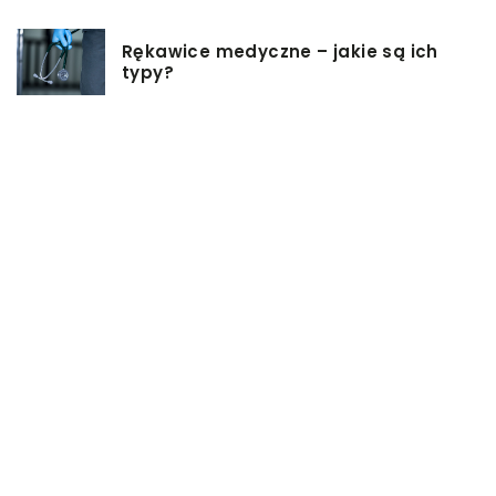
Rękawice medyczne – jakie są ich
typy?
Podgrzewacz do butelek – jaki
wybrać i jak z niego korzystać?
Jakie rzeczy są dobrym pomysłem
na prezent ślubny?
Dlaczego warto zainwestować w
oprogramowanie do projektowania
3D?
W jakich sytuacjach może się
przydać mała torebka?