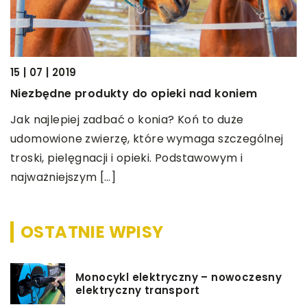
15 | 07 | 2019
26
Niezbędne produkty do opieki nad koniem
Z
ie
Jak najlepiej zadbać o konia? Koń to duże
C
udomowione zwierzę, które wymaga szczególnej
p
troski, pielęgnacji i opieki. Podstawowym i
w
najważniejszym […]
b
OSTATNIE WPISY
Monocykl elektryczny – nowoczesny
elektryczny transport