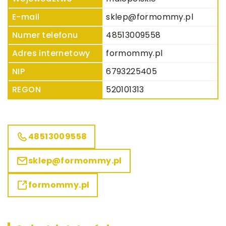
E-mail
sklep@formommy.pl
Numer telefonu
48513009558
Adres internetowy
formommy.pl
NIP
6793225405
REGON
520101313
48513009558
sklep@formommy.pl
formommy.pl