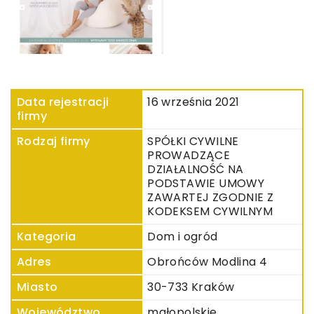
Data rejestracji
16 września 2021
firmy
Rodzaj firmy
SPÓŁKI CYWILNE
PROWADZĄCE
DZIAŁALNOŚĆ NA
PODSTAWIE UMOWY
ZAWARTEJ ZGODNIE Z
KODEKSEM CYWILNYM
Kategoria
Dom i ogród
Adres
Obrońców Modlina 4
Miasto
30-733 Kraków
Województwo
małopolskie