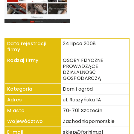
Data rejestracji
24 lipca 2008
firmy
Rodzaj firmy
OSOBY FIZYCZNE
PROWADZĄCE
DZIAŁALNOŚĆ
GOSPODARCZĄ
Kategoria
Dom i ogród
Adres
ul. Raszyńska 1A
Miasto
70-701 Szczecin
Województwo
Zachodniopomorskie
E-mail
sklep@forhim.pl