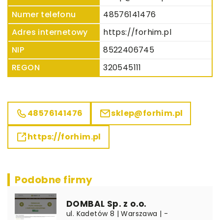
Numer telefonu
48576141476
Adres internetowy
https://forhim.pl
NIP
8522406745
REGON
320545111
48576141476
sklep@forhim.pl
https://forhim.pl
Podobne firmy
DOMBAL Sp. z o.o.
ul. Kadetów 8 | Warszawa | -