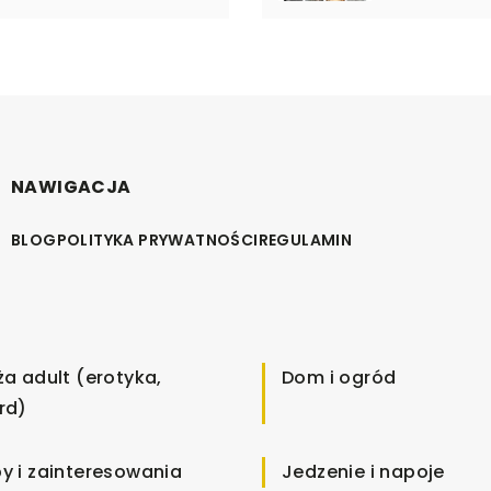
NAWIGACJA
BLOG
POLITYKA PRYWATNOŚCI
REGULAMIN
ża adult (erotyka,
Dom i ogród
rd)
y i zainteresowania
Jedzenie i napoje