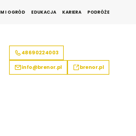
M I OGRÓD
EDUKACJA
KARIERA
PODRÓŻE
48690224003
info@brenor.pl
brenor.pl