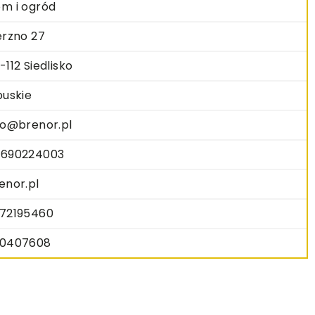
m i ogród
erzno 27
-112 Siedlisko
buskie
fo@brenor.pl
690224003
enor.pl
72195460
0407608