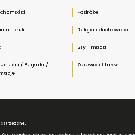
uchomości
Podróże
ama i druk
Religia i duchowość
t
Styl i moda
omości / Pogoda /
Zdrowie i fitness
rmacje
zastrzeżone.
. Korzystanie z witryny bez zmiany ustawień dot. cookies o