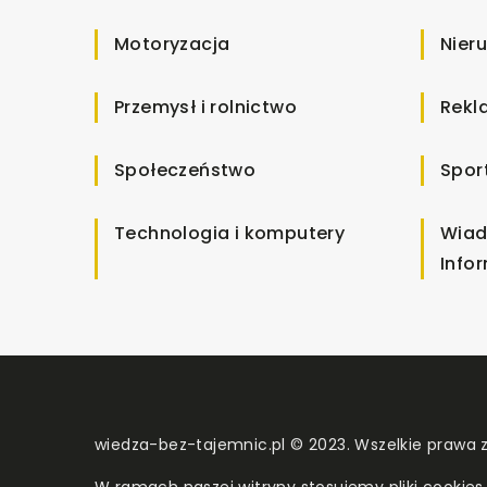
Motoryzacja
Nier
Przemysł i rolnictwo
Rekl
Społeczeństwo
Spor
Technologia i komputery
Wiad
Info
wiedza-bez-tajemnic.pl © 2023. Wszelkie prawa 
W ramach naszej witryny stosujemy pliki cookies