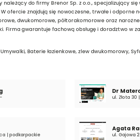
 należący do firmy Brenor Sp. z o.o., specjalizujący się
ofercie znajdują się nowoczesne, trwałe i odporne n
komorowe, dwukomorowe, półtorakomorowe oraz narożn
ki. Firma gwarantuje fachową obsługę i doradztwo w 
 Umywalki, Baterie łazienkowe,
zlew dwukomorowy
, Sy
g
Dr Mater
-
ul. Złota 30
Agata Ra
ca | podkarpackie
ul. Gajowa 2