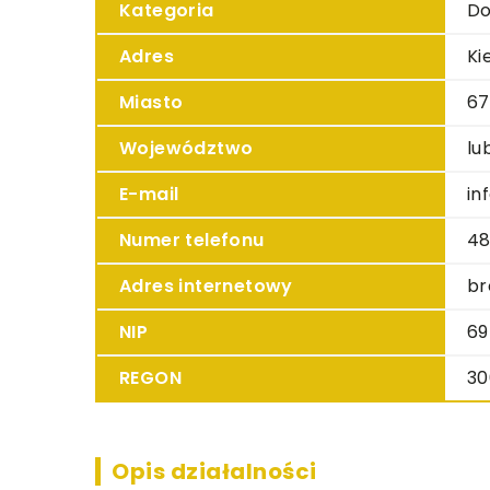
Kategoria
Do
Adres
Ki
Miasto
67
Województwo
lu
E-mail
in
Numer telefonu
48
Adres internetowy
br
NIP
69
REGON
30
Opis działalności