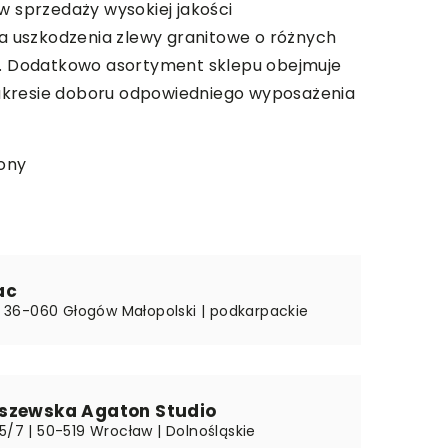
 w sprzedaży wysokiej jakości
a uszkodzenia zlewy granitowe o różnych
e. Dodatkowo asortyment sklepu obejmuje
zakresie doboru odpowiedniego wyposażenia
fony
ac
 | 36-060 Głogów Małopolski | podkarpackie
szewska Agaton Studio
5/7 | 50-519 Wrocław | Dolnośląskie