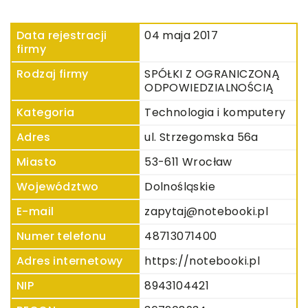
Data rejestracji
04 maja 2017
firmy
Rodzaj firmy
SPÓŁKI Z OGRANICZONĄ
ODPOWIEDZIALNOŚCIĄ
Kategoria
Technologia i komputery
Adres
ul. Strzegomska 56a
Miasto
53-611 Wrocław
Województwo
Dolnośląskie
E-mail
zapytaj@notebooki.pl
Numer telefonu
48713071400
Adres internetowy
https://notebooki.pl
NIP
8943104421