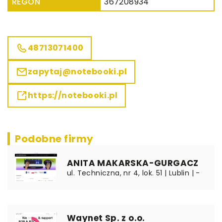
REGON
367208934
48713071400
zapytaj@notebooki.pl
https://notebooki.pl
Podobne firmy
ANITA MAKARSKA-GURGACZ
ul. Techniczna, nr 4, lok. 51 | Lublin | -
Waynet Sp. z o.o.