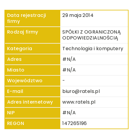
Data rejestracji
29 maja 2014
firmy
Rodzaj firmy
SPÓŁKI Z OGRANICZONĄ
ODPOWIEDZIALNOŚCIĄ
Kategoria
Technologia i komputery
Adres
#N/A
Miasto
#N/A
Województwo
-
E-mail
biuro@ratels.pl
Adres internetowy
www.ratels.pl
NIP
#N/A
REGON
147265196