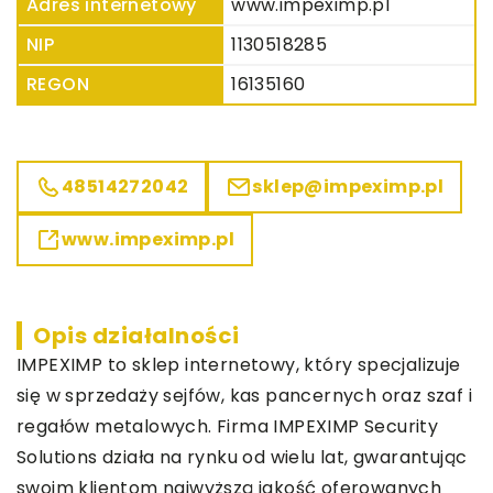
Adres internetowy
www.impeximp.pl
NIP
1130518285
REGON
16135160
48514272042
sklep@impeximp.pl
www.impeximp.pl
Opis działalności
IMPEXIMP to sklep internetowy, który specjalizuje
się w sprzedaży sejfów, kas pancernych oraz szaf i
regałów metalowych. Firma
IMPEXIMP Security
Solutions
działa na rynku od wielu lat, gwarantując
swoim klientom najwyższą jakość oferowanych