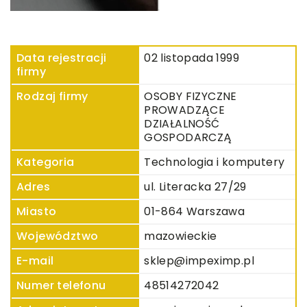
Data rejestracji
02 listopada 1999
firmy
Rodzaj firmy
OSOBY FIZYCZNE
PROWADZĄCE
DZIAŁALNOŚĆ
GOSPODARCZĄ
Kategoria
Technologia i komputery
Adres
ul. Literacka 27/29
Miasto
01-864 Warszawa
Województwo
mazowieckie
E-mail
sklep@impeximp.pl
Numer telefonu
48514272042