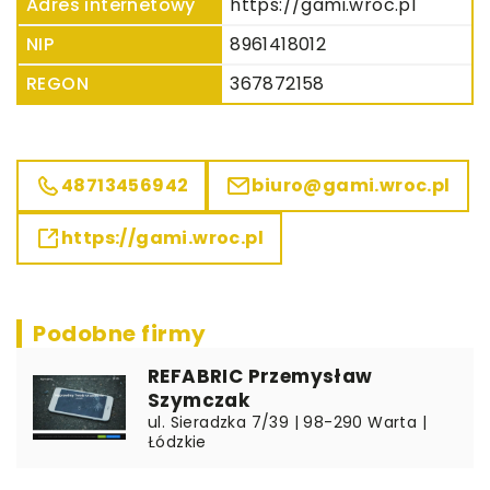
Adres internetowy
https://gami.wroc.pl
NIP
8961418012
REGON
367872158
48713456942
biuro@gami.wroc.pl
https://gami.wroc.pl
Podobne firmy
REFABRIC Przemysław
Szymczak
ul. Sieradzka 7/39 | 98-290 Warta |
Łódzkie