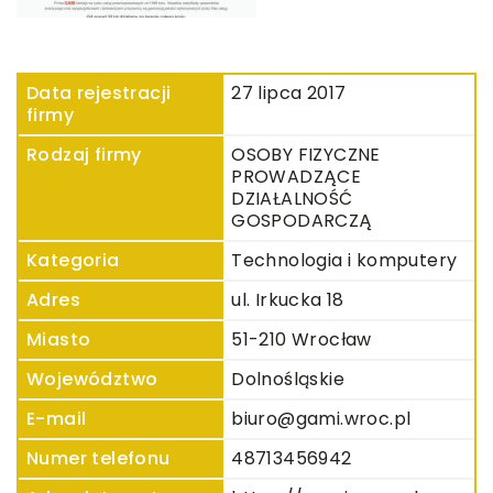
Data rejestracji
27 lipca 2017
firmy
Rodzaj firmy
OSOBY FIZYCZNE
PROWADZĄCE
DZIAŁALNOŚĆ
GOSPODARCZĄ
Kategoria
Technologia i komputery
Adres
ul. Irkucka 18
Miasto
51-210 Wrocław
Województwo
Dolnośląskie
E-mail
biuro@gami.wroc.pl
Numer telefonu
48713456942