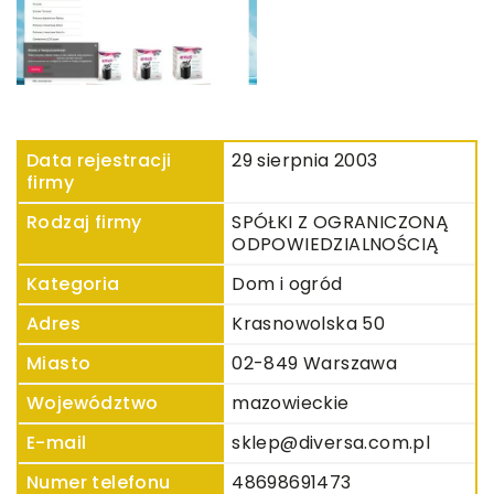
Data rejestracji
29 sierpnia 2003
firmy
Rodzaj firmy
SPÓŁKI Z OGRANICZONĄ
ODPOWIEDZIALNOŚCIĄ
Kategoria
Dom i ogród
Adres
Krasnowolska 50
Miasto
02-849 Warszawa
Województwo
mazowieckie
E-mail
sklep@diversa.com.pl
Numer telefonu
48698691473