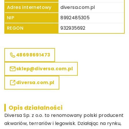
Adres internetowy
diversa.com.pl
NIP
8992485305
REGON
932935692
48698691473
sklep@diversa.com.pl
diversa.com.pl
Opis działalności
Diversa Sp. z o.o. to renomowany polski producent
akwariów, terrariów i legowisk. Działając na rynku,