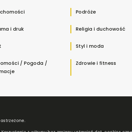
uchomości
Podróże
ama i druk
Religia i duchowość
t
Styl i moda
omości / Pogoda /
Zdrowie i fitness
rmacje
zastrzeżone.
. Korzystanie z witryny bez zmiany ustawień dot. cookies o