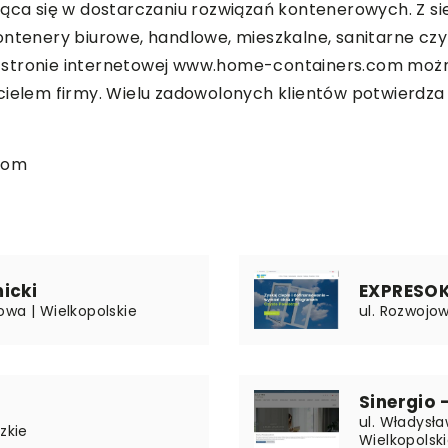
jąca się w dostarczaniu rozwiązań kontenerowych. Z si
ontenery biurowe, handlowe, mieszkalne, sanitarne czy
. Na stronie internetowej www.home-containers.com moż
icielem firmy. Wielu zadowolonych klientów potwierd
com
icki
EXPRESOKN
owa | Wielkopolskie
ul. Rozwojow
Sinergio 
ul. Władysła
zkie
Wielkopolsk