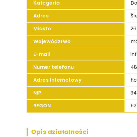
Kategoria
Do
Adres
Śl
Miasto
26
Województwo
ma
E-mail
in
Numer telefonu
48
Adres internetowy
ho
NIP
94
REGON
52
Opis działalności