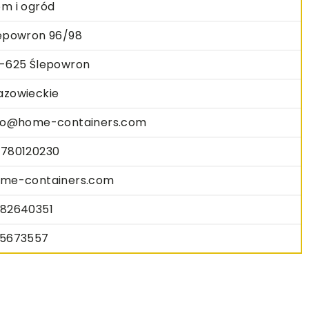
m i ogród
epowron 96/98
-625 Ślepowron
zowieckie
fo@home-containers.com
780120230
me-containers.com
82640351
5673557