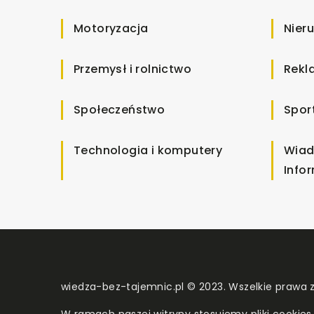
Motoryzacja
Nier
Przemysł i rolnictwo
Rekl
Społeczeństwo
Spor
Technologia i komputery
Wiad
Info
wiedza-bez-tajemnic.pl © 2023. Wszelkie prawa 
W ramach naszej witryny stosujemy pliki cookies