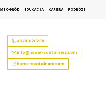
M I OGRÓD
EDUKACJA
KARIERA
PODRÓŻE
48780120230
info@home-containers.com
home-containers.com