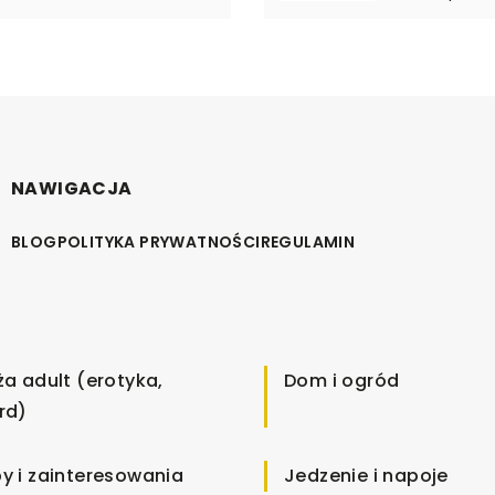
NAWIGACJA
BLOG
POLITYKA PRYWATNOŚCI
REGULAMIN
ża adult (erotyka,
Dom i ogród
rd)
y i zainteresowania
Jedzenie i napoje