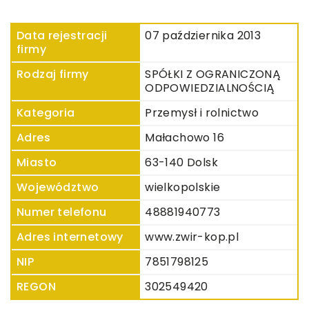
Data rejestracji
07 października 2013
firmy
Rodzaj firmy
SPÓŁKI Z OGRANICZONĄ
ODPOWIEDZIALNOŚCIĄ
Kategoria
Przemysł i rolnictwo
Adres
Małachowo 16
Miasto
63-140 Dolsk
Województwo
wielkopolskie
Numer telefonu
48881940773
Adres internetowy
www.zwir-kop.pl
NIP
7851798125
REGON
302549420