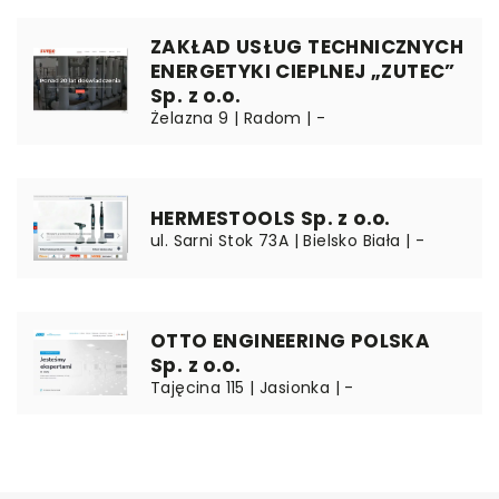
ZAKŁAD USŁUG TECHNICZNYCH
ENERGETYKI CIEPLNEJ „ZUTEC”
Sp. z o.o.
Żelazna 9 | Radom | -
HERMESTOOLS Sp. z o.o.
ul. Sarni Stok 73A | Bielsko Biała | -
OTTO ENGINEERING POLSKA
Sp. z o.o.
Tajęcina 115 | Jasionka | -