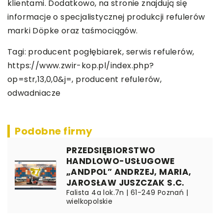
klientami. Dodatkowo, na stronie znajdują się
informacje o specjalistycznej produkcji refulerów
marki Döpke oraz taśmociągów.
Tagi: producent pogłębiarek, serwis refulerów,
https://www.zwir-kop.pl/index.php?
op=str,13,0,0&j=
, producent refulerów,
odwadniacze
Podobne firmy
PRZEDSIĘBIORSTWO
HANDLOWO-USŁUGOWE
„ANDPOL” ANDRZEJ, MARIA,
JAROSŁAW JUSZCZAK S.C.
Falista 4a lok.7n | 61-249 Poznań |
wielkopolskie