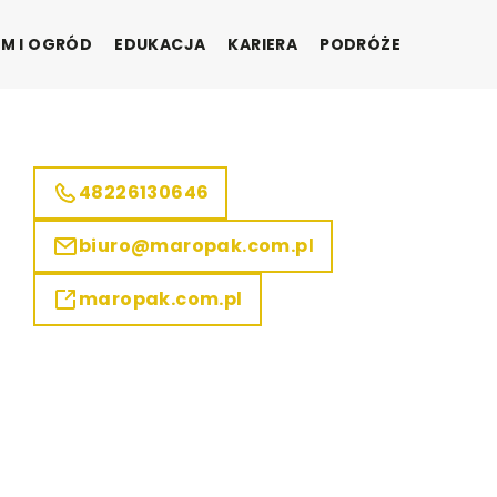
M I OGRÓD
EDUKACJA
KARIERA
PODRÓŻE
48226130646
biuro@maropak.com.pl
maropak.com.pl