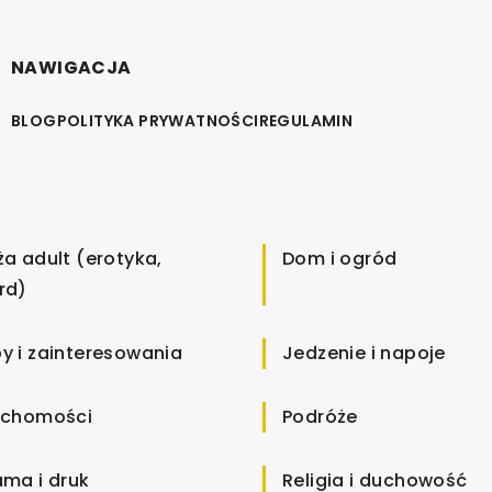
NAWIGACJA
BLOG
POLITYKA PRYWATNOŚCI
REGULAMIN
ża adult (erotyka,
Dom i ogród
rd)
y i zainteresowania
Jedzenie i napoje
uchomości
Podróże
ama i druk
Religia i duchowość