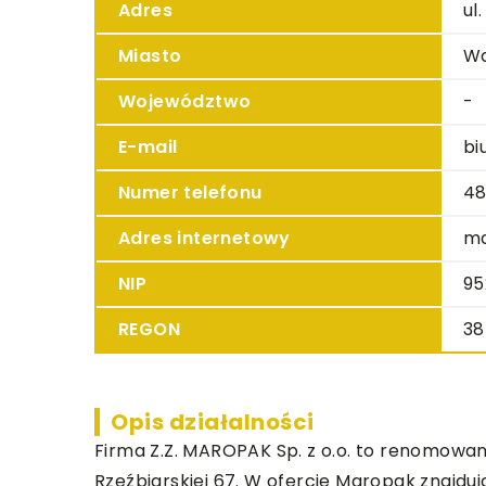
Adres
ul
Miasto
W
Województwo
-
E-mail
bi
Numer telefonu
48
Adres internetowy
ma
NIP
95
REGON
38
Opis działalności
Firma Z.Z.
MAROPAK
Sp. z o.o. to renomowa
Rzeźbiarskiej 67. W ofercie Maropak znajdują