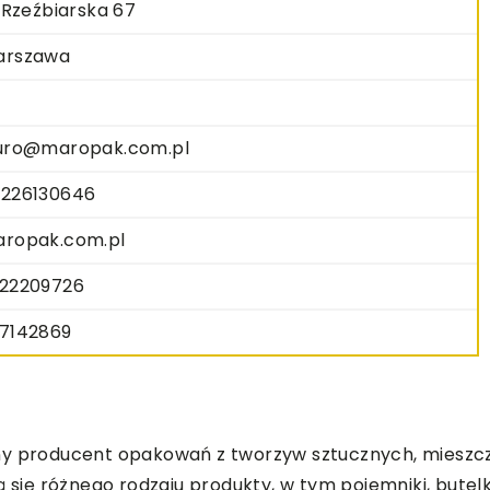
. Rzeźbiarska 67
arszawa
uro@maropak.com.pl
226130646
ropak.com.pl
22209726
7142869
ny producent opakowań z tworzyw sztucznych, mieszcz
 się różnego rodzaju produkty, w tym pojemniki, butelki,