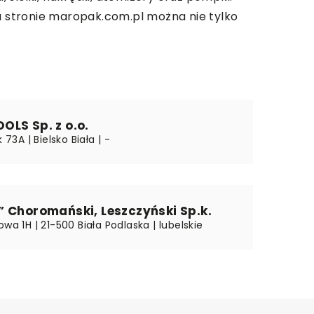
Na stronie maropak.com.pl można nie tylko
LS Sp. z o.o.
k 73A | Bielsko Biała | -
 Choromański, Leszczyński Sp.k.
owa 1H | 21-500 Biała Podlaska | lubelskie