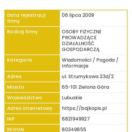
Data rejestracji
06 lipca 2009
firmy
Rodzaj firmy
OSOBY FIZYCZNE
PROWADZĄCE
DZIAŁALNOŚĆ
GOSPODARCZĄ
Kategoria
Wiadomości / Pogoda /
Informacje
Adres
ul. Strumykowa 23d/2
Miasto
65-101 Zielona Góra
Województwo
Lubuskie
Adres internetowy
https://bajkopis.pl
NIP
8821949927
REGON
80349855